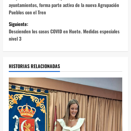
a
ayuntamientos, forma parte activa de la nueva Agrupación
v
Pueblos con el Tren
e
Siguiente:
Descienden los casos COVID en Huete. Medidas especiales
g
nivel 3
a
c
HISTORIAS RELACIONADAS
i
ó
n
d
e