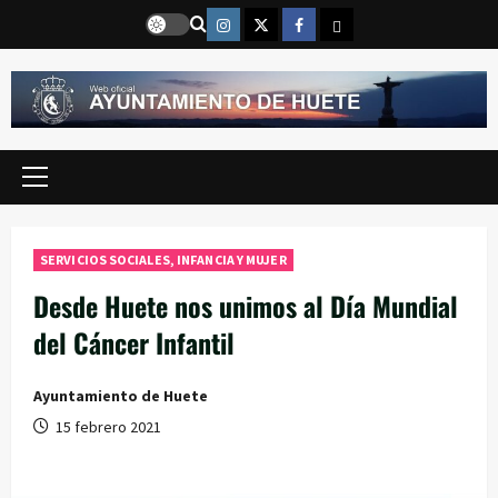
Saltar
Instragram
Twitter
Facebook
Email
al
contenido
Menú
principal
SERVICIOS SOCIALES, INFANCIA Y MUJER
Desde Huete nos unimos al Día Mundial
del Cáncer Infantil
Ayuntamiento de Huete
15 febrero 2021