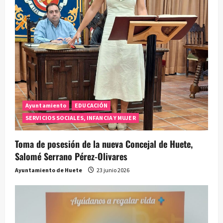
e
n
t
r
a
d
Ayuntamiento
EDUCACIÓN
SERVICIOS SOCIALES, INFANCIA Y MUJER
a
Toma de posesión de la nueva Concejal de Huete,
s
Salomé Serrano Pérez-Olivares
Ayuntamiento de Huete
23 junio 2026