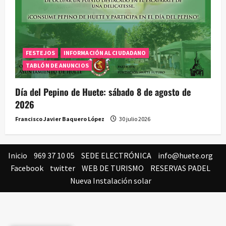
FESTEJOS
INFORMACIÓN AL CIUDADANO
TABLÓN DE ANUNCIOS
Día del Pepino de Huete: sábado 8 de agosto de
2026
Francisco Javier Baquero López
30 julio 2026
Inicio
969 37 10 05
SEDE ELECTRÓNICA
info@huete.org
Facebook
twitter
WEB DE TURISMO
RESERVAS PADEL
Nueva Instalación solar