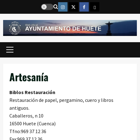
Saltar
Instragram
Twitter
Facebook
Email
al
contenido
Menú
principal
Artesanía
Biblos Restauración
Restauración de papel, pergamino, cuero y libros
antiguos.
Caballeros, n 10
16500 Huete (Cuenca)
Tfno:969 37 12 36
Fax:969 37 12 36