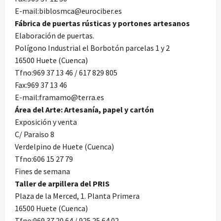
E-mail:
biblosmca@eurociber.es
Fábrica de puertas rústicas y portones artesanos
Elaboración de puertas.
Polígono Industrial el Borbotón parcelas 1 y 2
16500 Huete (Cuenca)
Tfno:969 37 13 46 / 617 829 805
Fax:969 37 13 46
E-mail:
framamo@terra.es
Área del Arte: Artesanía, papel y cartón
Exposición y venta
C/ Paraiso 8
Verdelpino de Huete (Cuenca)
Tfno:606 15 27 79
Fines de semana
Taller de arpillera del PRIS
Plaza de la Merced, 1. Planta Primera
16500 Huete (Cuenca)
Tfno:969 37 20 64 / 925 25 64 02