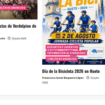
BLÓN DE ANUNCIOS
estas de Verdelpino de
uete
26 julio 2026
DEPORTES Y JUVENTUD
INFORMACIÓN AL CIUDADANO
TABLÓN DE ANUNCIOS
Día de la Bicicleta 2026 en Huete
Francisco Javier Baquero López
23 julio
2026