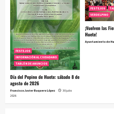
d
FESTEJOS
TA
e
VERDELPINO
e
¡Vuelven las Fi
Huete!
n
Ayuntamiento de H
t
FESTEJOS
r
INFORMACIÓN AL CIUDADANO
TABLÓN DE ANUNCIOS
a
Día del Pepino de Huete: sábado 8 de
d
agosto de 2026
a
Francisco Javier Baquero López
30 julio
2026
s