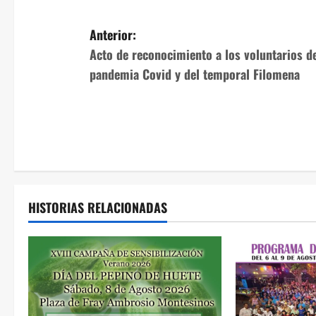
N
Anterior:
Acto de reconocimiento a los voluntarios de
a
pandemia Covid y del temporal Filomena
v
e
g
a
HISTORIAS RELACIONADAS
c
i
ó
n