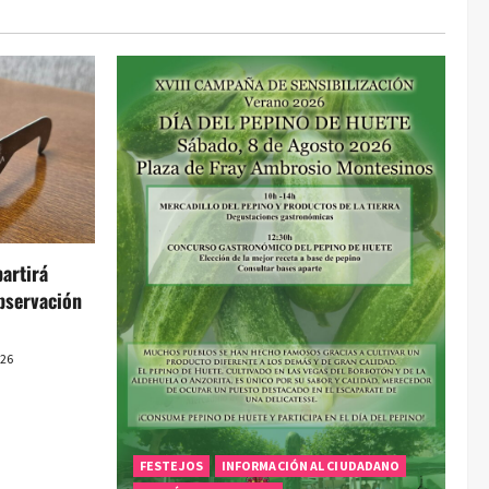
artirá
bservación
026
FESTEJOS
INFORMACIÓN AL CIUDADANO