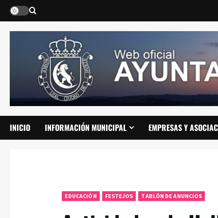
Saltar
al
contenido
INICIO
INFORMACIÓN MUNICIPAL
EMPRESAS Y ASOCIAC
EDUCACIÓN
FESTEJOS
TABLÓN DE ANUNCIOS