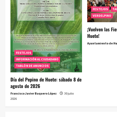
n
FESTEJOS
TA
d
VERDELPINO
e
¡Vuelven las Fi
e
Huete!
Ayuntamiento de H
n
FESTEJOS
t
INFORMACIÓN AL CIUDADANO
r
TABLÓN DE ANUNCIOS
a
Día del Pepino de Huete: sábado 8 de
agosto de 2026
d
Francisco Javier Baquero López
30 julio
a
2026
s