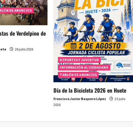
BLÓN DE ANUNCIOS
estas de Verdelpino de
uete
26 julio 2026
DEPORTES Y JUVENTUD
INFORMACIÓN AL CIUDADANO
TABLÓN DE ANUNCIOS
Día de la Bicicleta 2026 en Huete
Francisco Javier Baquero López
23 julio
2026