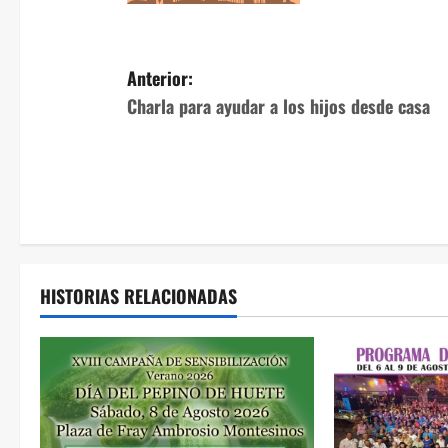
N
Anterior:
Charla para ayudar a los hijos desde casa
a
v
e
g
a
HISTORIAS RELACIONADAS
c
i
ó