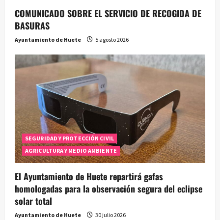
a
COMUNICADO SOBRE EL SERVICIO DE RECOGIDA DE
BASURAS
d
Ayuntamiento de Huete
5 agosto 2026
a
s
SEGURIDAD Y PROTECCIÓN CIVIL
AGRICULTURA Y MEDIO AMBIENTE
El Ayuntamiento de Huete repartirá gafas
homologadas para la observación segura del eclipse
solar total
Ayuntamiento de Huete
30 julio 2026