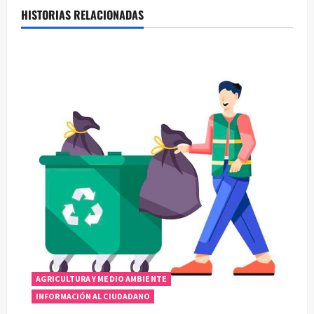
a
HISTORIAS RELACIONADAS
c
i
ó
n
d
e
e
n
t
AGRICULTURA Y MEDIO AMBIENTE
r
INFORMACIÓN AL CIUDADANO