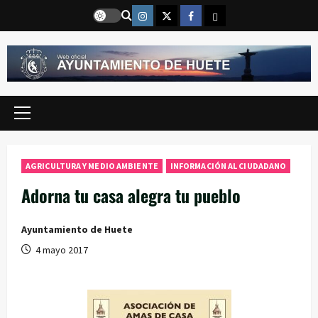
Saltar
Instragram
Twitter
Facebook
Email
al
contenido
Menú
principal
AGRICULTURA Y MEDIO AMBIENTE
INFORMACIÓN AL CIUDADANO
Adorna tu casa alegra tu pueblo
Ayuntamiento de Huete
4 mayo 2017