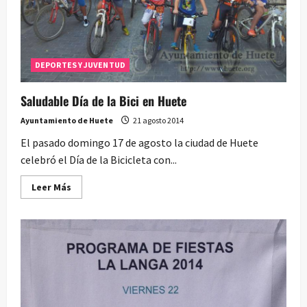
DEPORTES Y JUVENTUD
Saludable Día de la Bici en Huete
Ayuntamiento de Huete
21 agosto 2014
El pasado domingo 17 de agosto la ciudad de Huete
celebró el Día de la Bicicleta con...
Leer
Leer Más
más
acerca
de
Saludable
Día
de
la
Bici
en
Huete