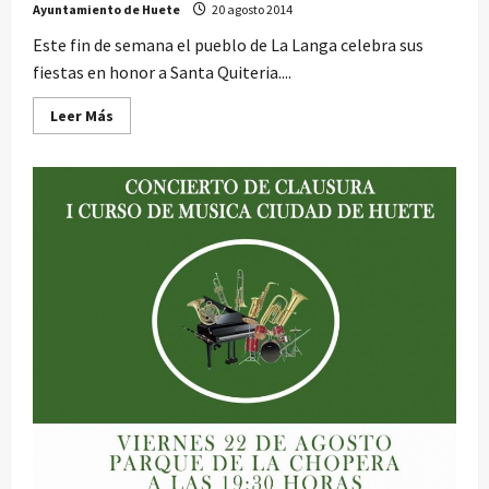
Ayuntamiento de Huete
20 agosto 2014
Este fin de semana el pueblo de La Langa celebra sus
fiestas en honor a Santa Quiteria....
Leer
Leer Más
más
acerca
de
Fiestas
en
La
Langa
2014