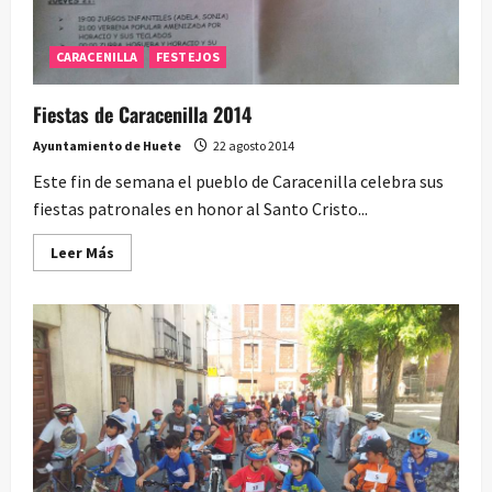
CARACENILLA
FESTEJOS
Fiestas de Caracenilla 2014
Ayuntamiento de Huete
22 agosto 2014
Este fin de semana el pueblo de Caracenilla celebra sus
fiestas patronales en honor al Santo Cristo...
Leer
Leer Más
más
acerca
de
Fiestas
de
Caracenilla
2014