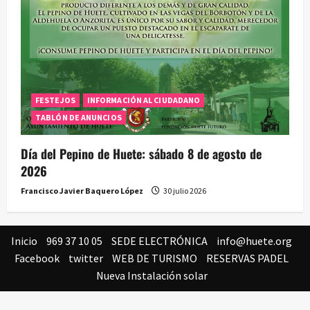
FESTEJOS
INFORMACIÓN AL CIUDADANO
TABLÓN DE ANUNCIOS
Día del Pepino de Huete: sábado 8 de agosto de
2026
Francisco Javier Baquero López
30 julio 2026
Inicio
969 37 10 05
SEDE ELECTRÓNICA
info@huete.org
Facebook
twitter
WEB DE TURISMO
RESERVAS PADEL
Nueva Instalación solar