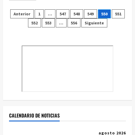
acerca
de
Paginación
Concierto
Anterior
1
…
547
548
549
550
551
de
Clausura
552
553
…
556
Siguiente
de
del
curso
de
entradas
música
Ciudad
de
Huete
CALENDARIO DE NOTICIAS
agosto 2026