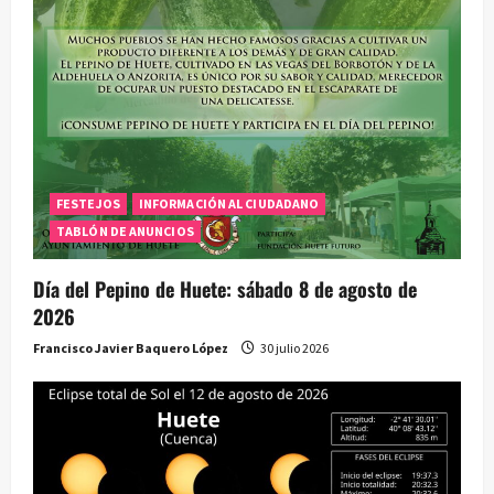
t
r
a
d
a
FESTEJOS
INFORMACIÓN AL CIUDADANO
TABLÓN DE ANUNCIOS
s
Día del Pepino de Huete: sábado 8 de agosto de
2026
Francisco Javier Baquero López
30 julio 2026