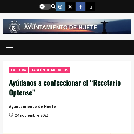
Saltar
Instragram
Twitter
Facebook
Email
al
contenido
Menú
principal
CULTURA
TABLÓN DE ANUNCIOS
Ayúdanos a confeccionar el “Recetario
Optense”
Ayuntamiento de Huete
24 noviembre 2021