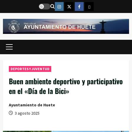
Saltar
Instragram
Twitter
Facebook
Email
al
contenido
Menú
principal
DEPORTES Y JUVENTUD
Buen ambiente deportivo y participativo
en el «Día de la Bici»
Ayuntamiento de Huete
3 agosto 2025