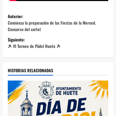
N
Anterior:
a
Comienza la preparación de las Fiestas de la Merced.
Concurso del cartel
v
Siguiente:
e
🎾 VI Torneo de Pádel Huete 🎾
g
a
HISTORIAS RELACIONADAS
c
i
ó
n