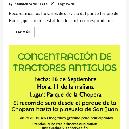
Ayuntamiento de Huete
31 agosto 2018
Recordamos los horarios de servicio del punto limpio de
Huete, que son los establecidos en la correspondiente...
Leer
Leer Más
más
acerca
de
Funcionamiento
y
horarios
del
Punto
Limpio
de
Huete