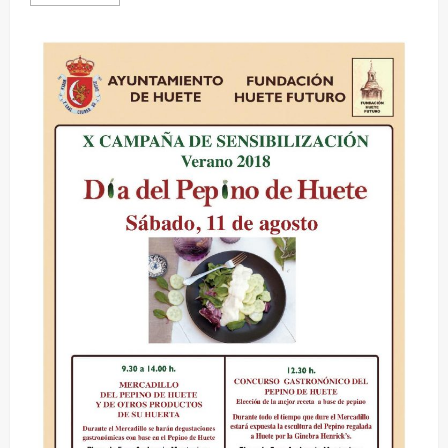
más
acerca
de
Concentración
de
Tractores
Antiguos
en
Huete