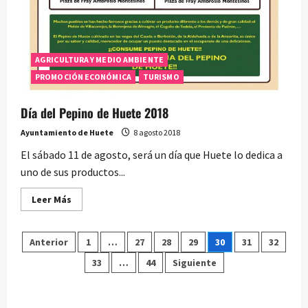
AGRICULTURA Y MEDIO AMBIENTE
PROMOCIÓN ECONÓMICA
TURISMO
Día del Pepino de Huete 2018
Ayuntamiento de Huete
8 agosto 2018
El sábado 11 de agosto, será un día que Huete lo dedica a
uno de sus productos...
Leer
Leer Más
más
acerca
de
Paginación
Día
Anterior
1
…
27
28
29
30
31
32
del
Pepino
33
…
44
Siguiente
de
de
Huete
2018
entradas