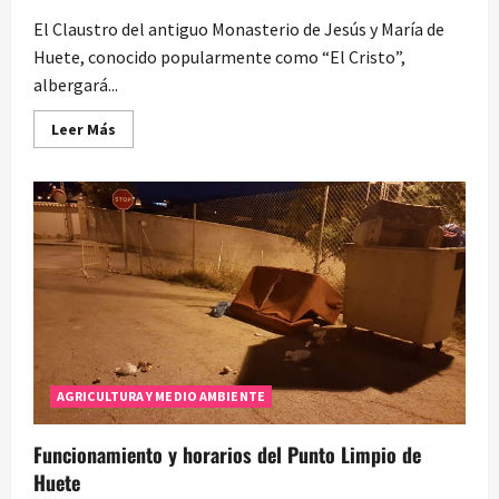
El Claustro del antiguo Monasterio de Jesús y María de
Huete, conocido popularmente como “El Cristo”,
albergará...
Leer
Leer Más
más
acerca
de
Feria
Gastronómica
Gourmet
Tierra
de
Huete
AGRICULTURA Y MEDIO AMBIENTE
Funcionamiento y horarios del Punto Limpio de
Huete