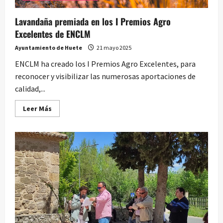
Lavandaña premiada en los I Premios Agro
Excelentes de ENCLM
Ayuntamiento de Huete
21 mayo 2025
ENCLM ha creado los I Premios Agro Excelentes, para
reconocer y visibilizar las numerosas aportaciones de
calidad,...
Leer
Leer Más
más
acerca
de
Lavandaña
premiada
en
los
I
Premios
Agro
Excelentes
de
ENCLM