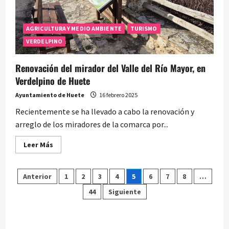
ninguna
granja
de
porcino
AGRICULTURA Y MEDIO AMBIENTE
TURISMO
VERDELPINO
Renovación del mirador del Valle del Río Mayor, en
Verdelpino de Huete
Ayuntamiento de Huete
16 febrero 2025
Recientemente se ha llevado a cabo la renovación y
arreglo de los miradores de la comarca por...
Leer
Leer Más
más
acerca
de
Paginación
Renovación
Anterior
1
2
3
4
5
6
7
8
…
del
mirador
44
Siguiente
de
del
Valle
del
entradas
Río
Mayor,