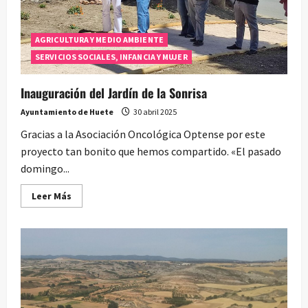
AGRICULTURA Y MEDIO AMBIENTE
SERVICIOS SOCIALES, INFANCIA Y MUJER
Inauguración del Jardín de la Sonrisa
Ayuntamiento de Huete
30 abril 2025
Gracias a la Asociación Oncológica Optense por este
proyecto tan bonito que hemos compartido. «El pasado
domingo...
Leer
Leer Más
más
acerca
de
Inauguración
del
Jardín
de
la
Sonrisa