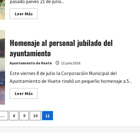
pasado jueves 21 de julio...
Leer
Leer Más
más
acerca
de
El
Juez
Homenaje al personal jubilado del
de
Paz
de
ayuntamiento
Huete
recibe
la
Ayuntamiento de Huete
12 julio 2016
Medalla
de
Este viernes 8 de julio la Corporación Municipal del
Bronce
de
Ayuntamiento de Huete rindió un pequeño homenaje a 5...
manos
del
Ministro
Leer
Leer Más
de
más
Justicia
acerca
de
Homenaje
n
al
…
8
9
10
11
personal
jubilado
del
ayuntamiento