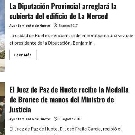
La Diputación Provincial arreglará la
cubierta del edificio de La Merced
Ayuntamiento de Huete
5 enero 2017
La ciudad de Huete se encuentra de enhorabuena una vez que
el presidente de la Diputación, Benjamín...
Leer
Leer Más
más
acerca
de
La
Diputación
Provincial
arreglará
El Juez de Paz de Huete recibe la Medalla
la
cubierta
de Bronce de manos del Ministro de
del
edificio
de
Justicia
La
Merced
Ayuntamiento de Huete
10 agosto 2016
El Juez de Paz de Huete, D. José Fraile García, recibió el