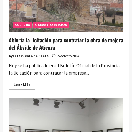
CULTURA
OBRAS Y SERVICIOS
Abierta la licitación para contratar la obra de mejora
del Ábside de Atienza
Ayuntamiento de Huete
24 febrero 2014
Hoy se ha publicado en el Boletín Oficial de la Provincia
la licitación para contratar la empresa...
Leer
Leer Más
más
acerca
de
Abierta
la
licitación
para
contratar
la
obra
de