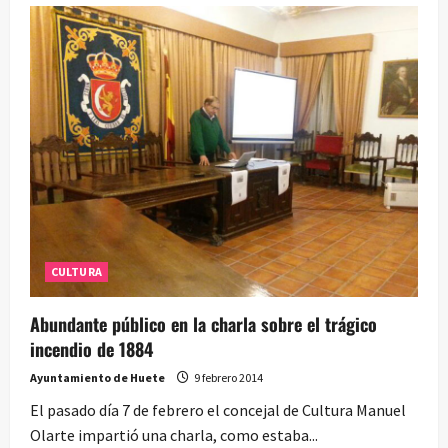
Exposición
del
fotógrafo
optense
Carlos
González
en
San
Clemente
CULTURA
Abundante público en la charla sobre el trágico
incendio de 1884
Ayuntamiento de Huete
9 febrero 2014
El pasado día 7 de febrero el concejal de Cultura Manuel
Olarte impartió una charla, como estaba...