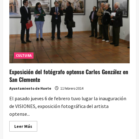
mejora
del
Ábside
de
Atienza
CULTURA
Exposición del fotógrafo optense Carlos González en
San Clemente
Ayuntamiento de Huete
11 febrero 2014
El pasado jueves 6 de febrero tuvo lugar la inauguración
de VISIONES, exposición fotográfica del artista
optense...
Leer
Leer Más
más
acerca
de