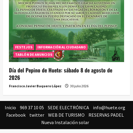
FESTEJOS
INFORMACIÓN AL CIUDADANO
TABLÓN DE ANUNCIOS
Día del Pepino de Huete: sábado 8 de agosto de
2026
Francisco Javier Baquero López
30 julio 2026
Inicio
969 37 10 05
SEDE ELECTRÓNICA
info@huete.org
Facebook
twitter
WEB DE TURISMO
RESERVAS PADEL
Nueva Instalación solar