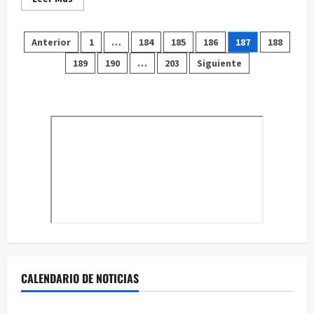
más
acerca
de
Paginación
El
Anterior
1
…
184
185
186
187
188
Ayuntamiento
recuerda
189
190
…
203
Siguiente
de
al
insigne
artista
entradas
Miguel
Zapata
CALENDARIO DE NOTICIAS