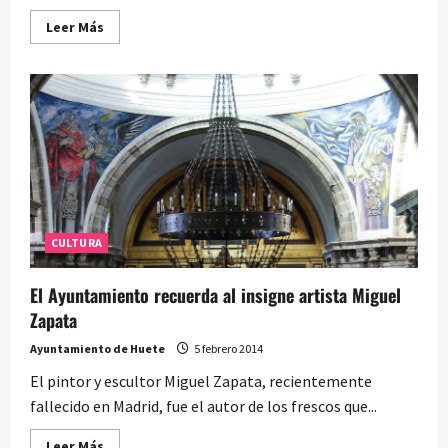
Leer
Leer Más
más
acerca
de
Abundante
público
en
la
charla
sobre
el
trágico
incendio
de
1884
CULTURA
El Ayuntamiento recuerda al insigne artista Miguel
Zapata
Ayuntamiento de Huete
5 febrero 2014
El pintor y escultor Miguel Zapata, recientemente
fallecido en Madrid, fue el autor de los frescos que...
Leer
Leer Más