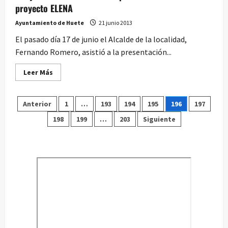
proyecto ELENA
María
de
Atienza
Ayuntamiento de Huete
21 junio 2013
de
Huete
El pasado día 17 de junio el Alcalde de la localidad,
Fernando Romero, asistió a la presentación...
Leer
Leer Más
más
acerca
de
Paginación
El
Anterior
1
…
193
194
195
196
197
Ayuntamiento
se
198
199
…
203
Siguiente
de
adhiere
provisionalmente
al
entradas
proyecto
ELENA