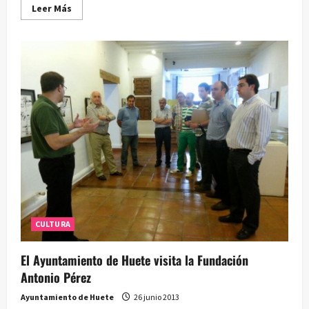
Leer
Leer Más
más
acerca
de
El
ábside
de
Atienza
se
llenó
de
jazz
y
magia
CULTURA
El Ayuntamiento de Huete visita la Fundación
Antonio Pérez
Ayuntamiento de Huete
26 junio 2013