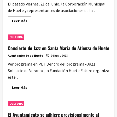
El pasado viernes, 21 de junio, la Corporación Municipal
de Huete y representantes de asociaciones de la...
Leer
Leer Más
más
acerca
de
El
CULTURA
Ayuntamiento
de
Huete
Concierto de Jazz en Santa María de Atienza de Huete
visita
la
Ayuntamiento de Huete
24 junio 2013
Fundación
Antonio
Ver programa en PDF Dentro del programa «Jazz
Pérez
Solsticio de Verano», la Fundación Huete Futuro organiza
este...
Leer
Leer Más
más
acerca
de
Concierto
CULTURA
de
Jazz
en
El Ayuntamiento se adhiere provisionalmente al
Santa