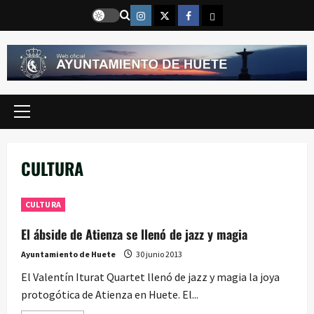
Saltar
Instragram
Twitter
Facebook
Email
al
contenido
Menú
principal
CULTURA
CULTURA
El ábside de Atienza se llenó de jazz y magia
Ayuntamiento de Huete
30 junio 2013
El Valentín Iturat Quartet llenó de jazz y magia la joya
protogótica de Atienza en Huete. El...