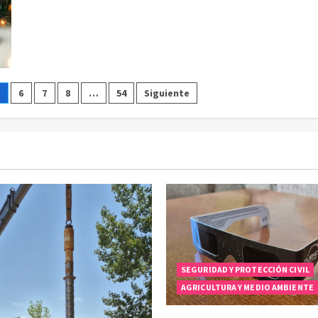
Comercio
Local:
500
€
en
premios
5
6
7
8
…
54
Siguiente
SEGURIDAD Y PROTECCIÓN CIVIL
AGRICULTURA Y MEDIO AMBIENTE