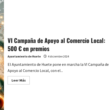
ayudas
del
CEDER
Alcarria
Conquense
VI Campaña de Apoyo al Comercio Local:
500 € en premios
Ayuntamiento de Huete
4 diciembre 2024
El Ayuntamiento de Huete pone en marcha la VI Campaña de
Apoyo al Comercio Local, con el...
Leer
Leer Más
más
acerca
de
VI
Campaña
de
Apoyo
al