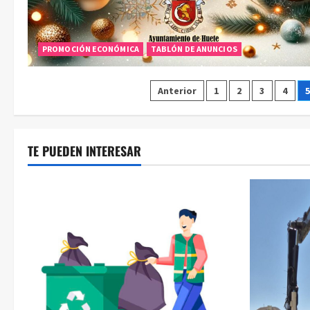
PROMOCIÓN ECONÓMICA
TABLÓN DE ANUNCIOS
Paginación
Anterior
1
2
3
4
de
entradas
TE PUEDEN INTERESAR