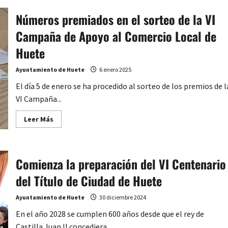
Números premiados en el sorteo de la VI
Campaña de Apoyo al Comercio Local de
Huete
Ayuntamiento de Huete
6 enero 2025
El día 5 de enero se ha procedido al sorteo de los premios de l
VI Campaña...
Leer
Leer Más
más
acerca
de
Números
premiados
Comienza la preparación del VI Centenario
en
el
sorteo
del Título de Ciudad de Huete
de
la
VI
Ayuntamiento de Huete
30 diciembre 2024
Campaña
de
En el año 2028 se cumplen 600 años desde que el rey de
Apoyo
al
Castilla Juan II concediera...