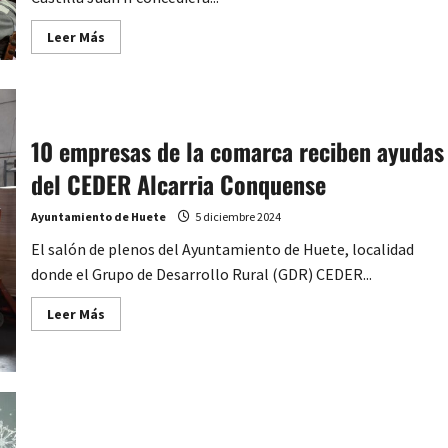
Comercio
Local
Leer
Leer Más
de
más
Huete
acerca
de
Comienza
la
preparación
del
10 empresas de la comarca reciben ayudas
VI
Centenario
del CEDER Alcarria Conquense
del
Título
de
Ayuntamiento de Huete
5 diciembre 2024
Ciudad
de
Huete
El salón de plenos del Ayuntamiento de Huete, localidad
donde el Grupo de Desarrollo Rural (GDR) CEDER...
Leer
Leer Más
más
acerca
de
10
empresas
de
la
comarca
reciben