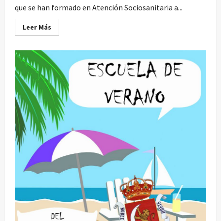
que se han formado en Atención Sociosanitaria a...
Leer
Leer Más
más
acerca
de
Curso
de
Atención
Sociosanitaria