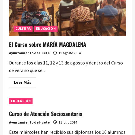
CULTURA
EDUCACIÓN
El Curso sobre MARÍA MAGDALENA
Ayuntamiento de Huete
19 agosto 2014
Durante los días 11, 12 y 13 de agosto y dentro del Curso
de verano que se...
Leer
Leer Más
más
acerca
de
El
EDUCACIÓN
Curso
sobre
MARÍA
Curso de Atención Sociosanitaria
MAGDALENA
Ayuntamiento de Huete
11 julio 2014
Este miércoles han recibido sus diplomas los 16 alumnos