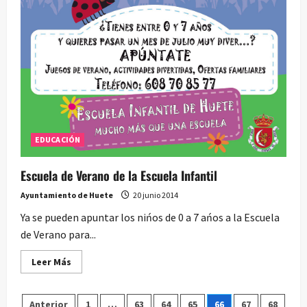
en
el
Ayuntamiento
de
Huete
EDUCACIÓN
Escuela de Verano de la Escuela Infantil
Ayuntamiento de Huete
20 junio 2014
Ya se pueden apuntar los nińos de 0 a 7 ańos a la Escuela
de Verano para...
Leer
Leer Más
más
acerca
de
Escuela
Anterior
1
…
63
64
65
66
67
68