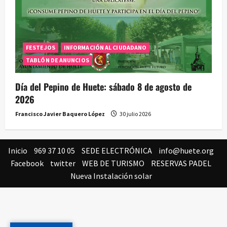
FESTEJOS
INFORMACIÓN AL CIUDADANO
TABLÓN DE ANUNCIOS
Día del Pepino de Huete: sábado 8 de agosto de
2026
Francisco Javier Baquero López
30 julio 2026
Inicio
969 37 10 05
SEDE ELECTRÓNICA
info@huete.org
Facebook
twitter
WEB DE TURISMO
RESERVAS PADEL
Nueva Instalación solar