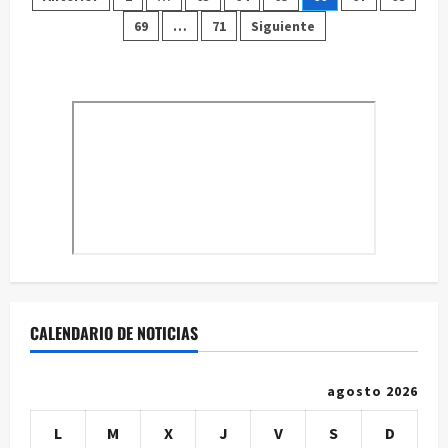
Paginación
de
Verano
69
…
71
Siguiente
de
de
la
Escuela
entradas
Infantil
CALENDARIO DE NOTICIAS
agosto 2026
L
M
X
J
V
S
D