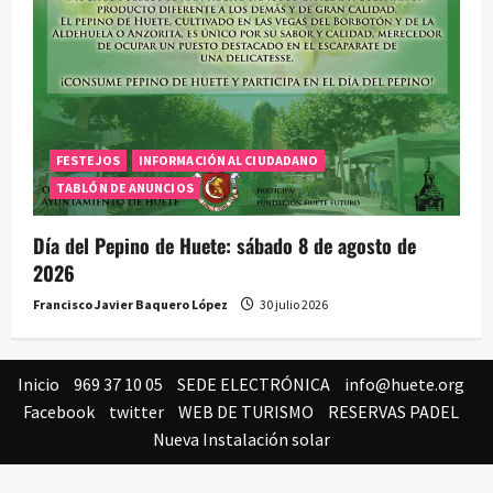
FESTEJOS
INFORMACIÓN AL CIUDADANO
TABLÓN DE ANUNCIOS
Día del Pepino de Huete: sábado 8 de agosto de
2026
Francisco Javier Baquero López
30 julio 2026
Inicio
969 37 10 05
SEDE ELECTRÓNICA
info@huete.org
Facebook
twitter
WEB DE TURISMO
RESERVAS PADEL
Nueva Instalación solar