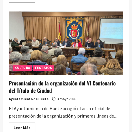
más
acerca
de
Fiestas
de
San
Juan
Evangelista
2026
CULTURA
FESTEJOS
Presentación de la organización del VI Centenario
del Título de Ciudad
Ayuntamiento de Huete
3 mayo 2026
El Ayuntamiento de Huete acogió el acto oficial de
presentación de la organización y primeras líneas de...
Leer
Leer Más
más