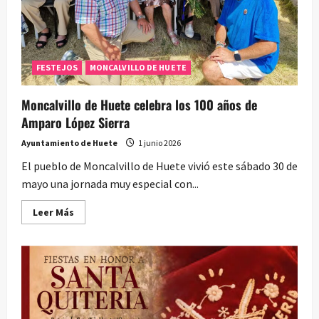
FESTEJOS
MONCALVILLO DE HUETE
Moncalvillo de Huete celebra los 100 años de
Amparo López Sierra
Ayuntamiento de Huete
1 junio 2026
El pueblo de Moncalvillo de Huete vivió este sábado 30 de
mayo una jornada muy especial con...
Leer
Leer Más
más
acerca
de
Moncalvillo
de
Huete
celebra
los
100
años