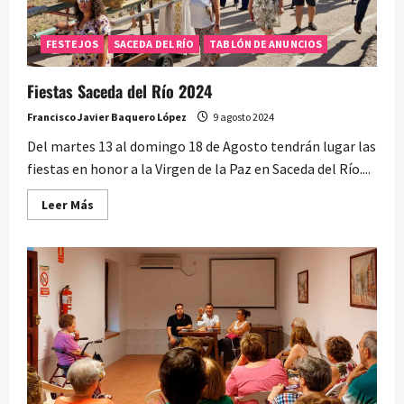
FESTEJOS
SACEDA DEL RÍO
TABLÓN DE ANUNCIOS
Fiestas Saceda del Río 2024
Francisco Javier Baquero López
9 agosto 2024
Del martes 13 al domingo 18 de Agosto tendrán lugar las
fiestas en honor a la Virgen de la Paz en Saceda del Río....
Leer
Leer Más
más
acerca
de
Fiestas
Saceda
del
Río
2024