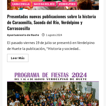
CARACENILLA
SACEDA DEL RÍO
VERDELPINO
Presentadas nuevas publicaciones sobre la historia
de Caracenilla, Saceda del Río, Verdelpino y
Carrascosilla
Ayuntamiento de Huete
1 agosto 2024
El pasado viernes 19 de julio se presentó en Verdelpino
de Huete la publicación, “Historia y sociedad...
Leer
Leer Más
más
acerca
de
Presentadas
nuevas
publicaciones
sobre
la
historia
de
Caracenilla,
Saceda
del
Río,