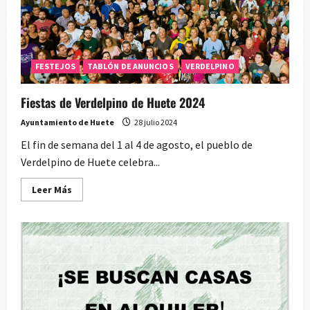
Verdelpino
y
Carrascosilla
FESTEJOS
TABLÓN DE ANUNCIOS
VERDELPINO
Fiestas de Verdelpino de Huete 2024
Ayuntamiento de Huete
28 julio 2024
El fin de semana del 1 al 4 de agosto, el pueblo de
Verdelpino de Huete celebra...
Leer
Leer Más
más
acerca
de
Fiestas
de
Verdelpino
de
Huete
2024