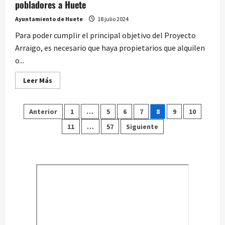
pobladores a Huete
Ayuntamiento de Huete
18 julio 2024
Para poder cumplir el principal objetivo del Proyecto
Arraigo, es necesario que haya propietarios que alquilen
o...
Leer
Leer Más
más
acerca
de
Paginación
El
Anterior
1
…
5
6
7
8
9
10
Proyecto
Arraigo
11
…
57
Siguiente
de
impulsa
atraer
nuevos
entradas
pobladores
a
Huete