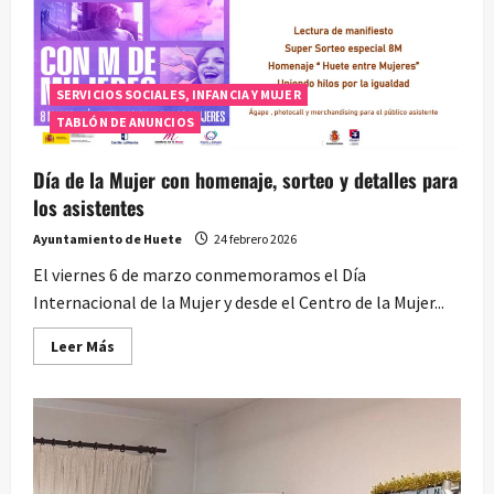
SERVICIOS SOCIALES, INFANCIA Y MUJER
TABLÓN DE ANUNCIOS
Día de la Mujer con homenaje, sorteo y detalles para
los asistentes
Ayuntamiento de Huete
24 febrero 2026
El viernes 6 de marzo conmemoramos el Día
Internacional de la Mujer y desde el Centro de la Mujer...
Leer
Leer Más
más
acerca
de
Día
de
la
Mujer
con
homenaje,