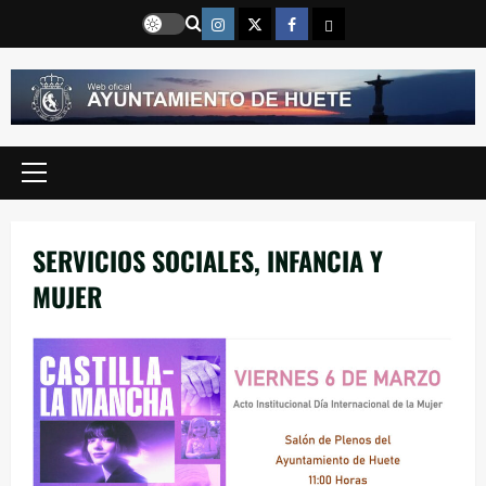
Saltar
Instragram
Twitter
Facebook
Email
al
contenido
Menú
principal
SERVICIOS SOCIALES, INFANCIA Y
MUJER