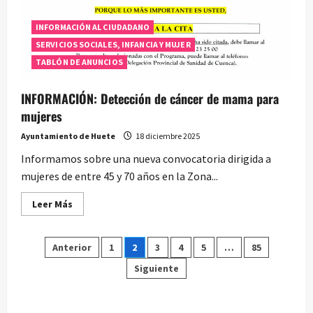
INFORMACIÓN AL CIUDADANO
SERVICIOS SOCIALES, INFANCIA Y MUJER
TABLÓN DE ANUNCIOS
INFORMACIÓN: Detección de cáncer de mama para
mujeres
Ayuntamiento de Huete
18 diciembre 2025
Informamos sobre una nueva convocatoria dirigida a
mujeres de entre 45 y 70 años en la Zona...
Leer
Leer Más
más
acerca
de
Paginación
INFORMACIÓN:
Anterior
1
2
3
4
5
…
85
Detección
de
Siguiente
de
cáncer
de
mama
entradas
para
mujeres