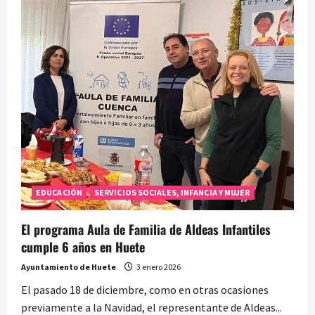
sorteo
y
detalles
para
los
asistentes
EDUCACIÓN
SERVICIOS SOCIALES, INFANCIA Y MUJER
El programa Aula de Familia de Aldeas Infantiles
cumple 6 años en Huete
Ayuntamiento de Huete
3 enero 2026
El pasado 18 de diciembre, como en otras ocasiones
previamente a la Navidad, el representante de Aldeas...