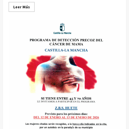
Leer
Leer Más
más
acerca
de
Visita
cultural
de
la
Residencia
de
Mayores
al
Museo
Etnográfico
de
Huete