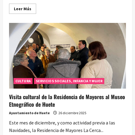
Leer
Leer Más
más
acerca
de
El
programa
Aula
de
Familia
de
Aldeas
Infantiles
cumple
6
años
en
Huete
CULTURA
SERVICIOS SOCIALES, INFANCIA Y MUJER
Visita cultural de la Residencia de Mayores al Museo
Etnográfico de Huete
Ayuntamiento de Huete
26 diciembre 2025
Este mes de diciembre, y como actividad previa a las
Navidades, la Residencia de Mayores La Cerca...