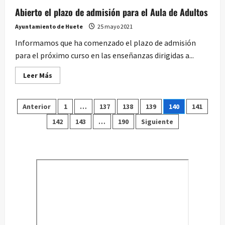
Abierto el plazo de admisión para el Aula de Adultos
Ayuntamiento de Huete
25 mayo 2021
Informamos que ha comenzado el plazo de admisión
para el próximo curso en las enseñanzas dirigidas a...
Leer
Leer Más
más
acerca
de
Paginación
Abierto
Anterior
1
…
137
138
139
140
141
el
plazo
142
143
…
190
Siguiente
de
de
admisión
para
entradas
el
Aula
de
Adultos