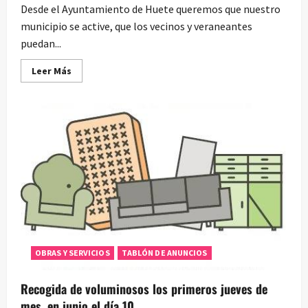
Desde el Ayuntamiento de Huete queremos que nuestro
municipio se active, que los vecinos y veraneantes
puedan...
Leer
Leer Más
más
acerca
de
Actividades
de
verano
para
todos
los
públicos
#ActivemosHuete
OBRAS Y SERVICIOS
TABLÓN DE ANUNCIOS
Recogida de voluminosos los primeros jueves de
mes, en junio el día 10