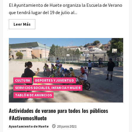
El Ayuntamiento de Huete organiza la Escuela de Verano
que tendrá lugar del 19 de julio al...
Leer
Leer Más
más
acerca
de
Escuela
de
Verano
2021
en
la
Biblioteca
Municipal
CULTURA
DEPORTES Y JUVENTUD
SERVICIOS SOCIALES, INFANCIA Y MUJER
TABLÓN DE ANUNCIOS
Actividades de verano para todos los públicos
#ActivemosHuete
Ayuntamiento de Huete
20 junio 2021