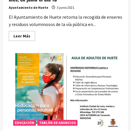
Ayuntamiento de Huete
3 junio 2021
El Ayuntamiento de Huete retoma la recogida de enseres
y residuos voluminosos de la vía pública en...
Leer
Leer Más
más
acerca
de
Recogida
de
voluminosos
los
primeros
jueves
de
mes,
en
junio
el
día
10
EDUCACIÓN
TABLÓN DE ANUNCIOS