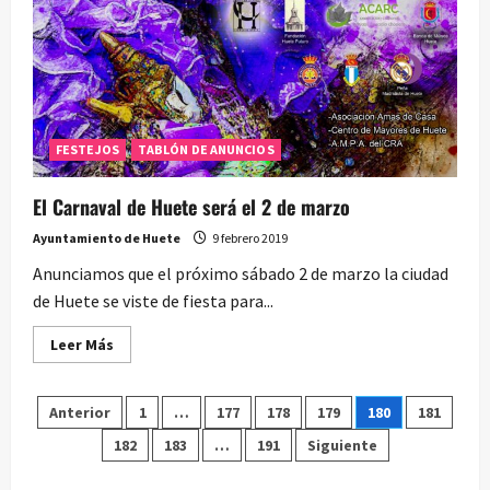
FESTEJOS
TABLÓN DE ANUNCIOS
El Carnaval de Huete será el 2 de marzo
Ayuntamiento de Huete
9 febrero 2019
Anunciamos que el próximo sábado 2 de marzo la ciudad
de Huete se viste de fiesta para...
Leer
Leer Más
más
acerca
de
Paginación
El
Anterior
1
…
177
178
179
180
181
Carnaval
de
182
183
…
191
Siguiente
de
Huete
será
el