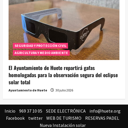
SEGURIDAD Y PROTECCIÓN CIVIL
AGRICULTURA Y MEDIO AMBIENTE
El Ayuntamiento de Huete repartirá gafas
homologadas para la observación segura del eclipse
solar total
Ayuntamiento de Huete
30 julio 2026
Inicio
969 37 10 05
SEDE ELECTRÓNICA
info@huete.org
Facebook
twitter
WEB DE TURISMO
RESERVAS PADEL
Nueva Instalación solar