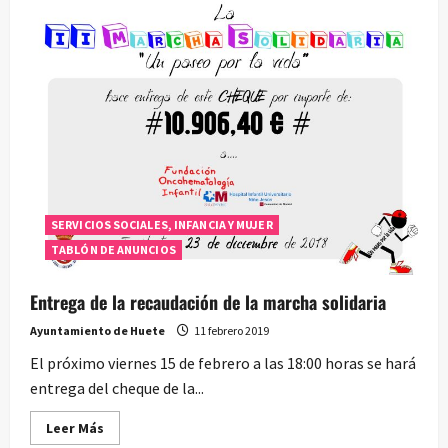
Curso
de
Presentaciones
Eficaces
SERVICIOS SOCIALES, INFANCIA Y MUJER
TABLÓN DE ANUNCIOS
Entrega de la recaudación de la marcha solidaria
Ayuntamiento de Huete
11 febrero 2019
El próximo viernes 15 de febrero a las 18:00 horas se hará
entrega del cheque de la...
Leer
Leer Más
más