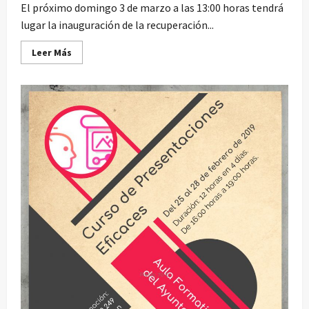
El próximo domingo 3 de marzo a las 13:00 horas tendrá
lugar la inauguración de la recuperación...
Leer
Leer Más
más
acerca
de
Inauguración
de
la
cubierta
y
nueva
sala
de
la
2ª
planta
de
la
Merced