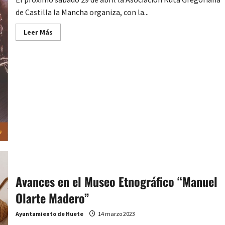
de Castilla la Mancha organiza, con la...
Leer
Leer Más
más
acerca
de
Primera
edición
de
la
Ruta
Gregoriana
en
Moto
desde
Huete
Avances en el Museo Etnográfico “Manuel
Olarte Madero”
Ayuntamiento de Huete
14 marzo 2023