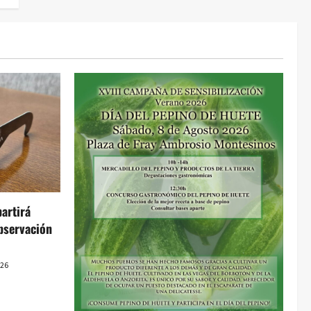
artirá
bservación
026