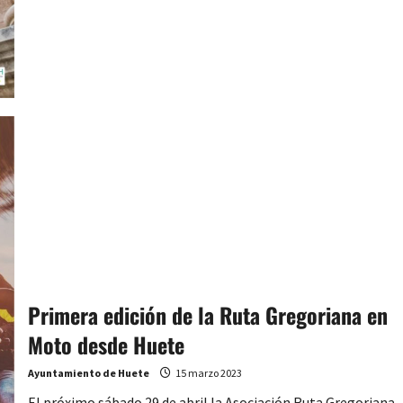
Puertas
Abiertas
de
Monumentos
y
Museos
de
Huete
será
el
15
de
abril
Primera edición de la Ruta Gregoriana en
Moto desde Huete
Ayuntamiento de Huete
15 marzo 2023
El próximo sábado 29 de abril la Asociación Ruta Gregoriana