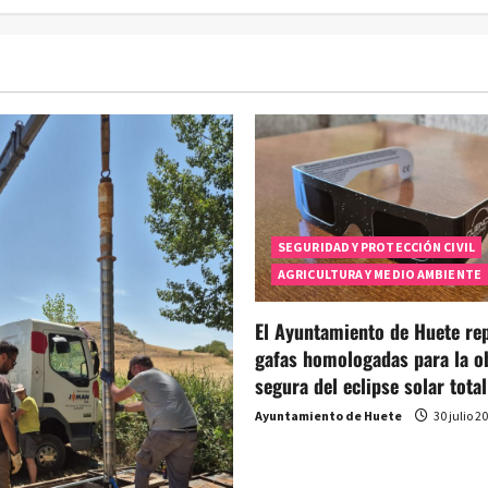
Minas
de
Lapis
Specularis
como
BIC
SEGURIDAD Y PROTECCIÓN CIVIL
AGRICULTURA Y MEDIO AMBIENTE
El Ayuntamiento de Huete rep
gafas homologadas para la o
segura del eclipse solar total
Ayuntamiento de Huete
30 julio 2