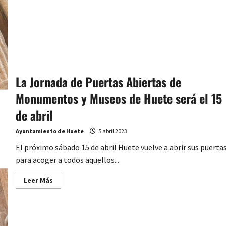
La Jornada de Puertas Abiertas de
Monumentos y Museos de Huete será el 15
de abril
Ayuntamiento de Huete
5 abril 2023
El próximo sábado 15 de abril Huete vuelve a abrir sus puerta
para acoger a todos aquellos...
Leer
Leer Más
más
acerca
de
La
Jornada
de