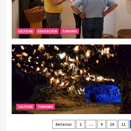
CULTURA
EDUCACIÓN
TURISMO
CULTURA
TURISMO
Paginación
Anterior
1
…
9
10
11