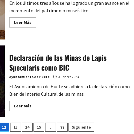
En los últimos tres años se ha logrado un gran avance en el
incremento del patrimonio museístico...
Leer
Leer Más
más
acerca
de
Avances
en
el
Museo
Declaración de las Minas de Lapis
Etnográfico
“Manuel
Olarte
Specularis como BIC
Madero”
Ayuntamiento de Huete
31 enero 2023
El Ayuntamiento de Huete se adhiere a la declaración como
Bien de Interés Cultural de las minas...
Leer
Leer Más
más
acerca
de
Declaración
de
12
13
14
15
…
77
Siguiente
las