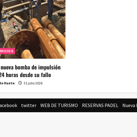
RVICIOS
a nueva bomba de impulsión
24 horas desde su fallo
de Huete
31 julio 2026
acebook
twitter
WEB DE TURISMO
RESERVAS PADEL
Nueva 