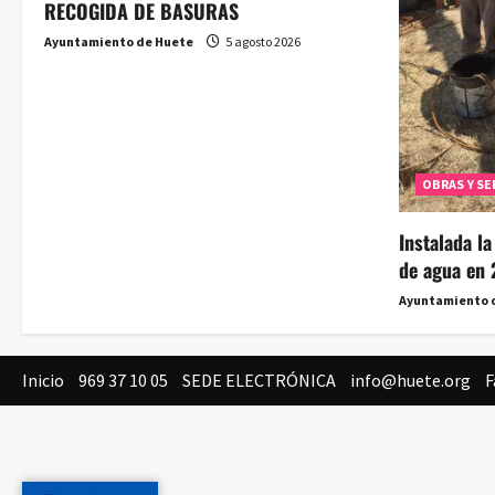
RECOGIDA DE BASURAS
Ayuntamiento de Huete
5 agosto 2026
OBRAS Y SE
Instalada l
de agua en 
Ayuntamiento 
Inicio
969 37 10 05
SEDE ELECTRÓNICA
info@huete.org
F