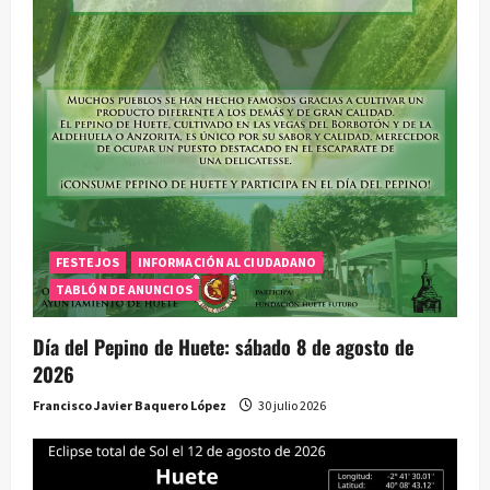
n
t
r
a
d
a
FESTEJOS
INFORMACIÓN AL CIUDADANO
TABLÓN DE ANUNCIOS
s
Día del Pepino de Huete: sábado 8 de agosto de
2026
Francisco Javier Baquero López
30 julio 2026