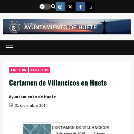
Saltar
Instragram
Twitter
Facebook
Email
al
contenido
Menú
principal
CULTURA
FESTEJOS
Certamen de Villancicos en Huete
Ayuntamiento de Huete
31 diciembre 2014