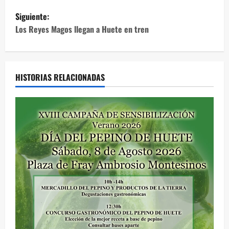
v
Siguiente:
e
Los Reyes Magos llegan a Huete en tren
g
a
HISTORIAS RELACIONADAS
c
i
ó
n
d
e
e