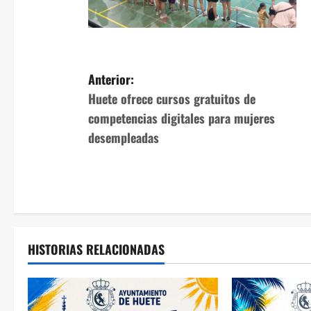
N
Anterior:
Huete ofrece cursos gratuitos de
a
competencias digitales para mujeres
v
desempleadas
e
g
a
HISTORIAS RELACIONADAS
c
i