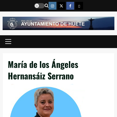
Saltar
Instragram
Twitter
Facebook
Email
al
contenido
Menú
principal
María de los Ángeles
Hernansáiz Serrano