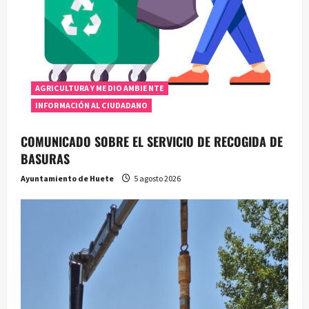
e
n
t
AGRICULTURA Y MEDIO AMBIENTE
r
INFORMACIÓN AL CIUDADANO
a
COMUNICADO SOBRE EL SERVICIO DE RECOGIDA DE
BASURAS
d
Ayuntamiento de Huete
5 agosto 2026
a
s