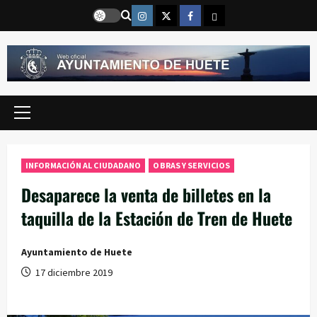
Saltar
Instragram
Twitter
Facebook
Email
al
contenido
Menú
principal
INFORMACIÓN AL CIUDADANO
OBRAS Y SERVICIOS
Desaparece la venta de billetes en la
taquilla de la Estación de Tren de Huete
Ayuntamiento de Huete
17 diciembre 2019