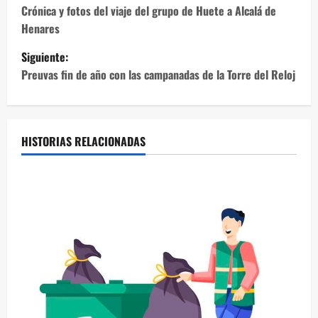
a
Crónica y fotos del viaje del grupo de Huete a Alcalá de
Henares
v
Siguiente:
e
Preuvas fin de año con las campanadas de la Torre del Reloj
g
a
HISTORIAS RELACIONADAS
c
i
ó
n
d
e