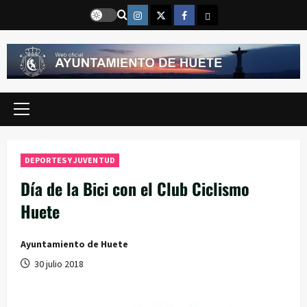
Saltar
Instragram
Twitter
Facebook
Email
al
contenido
Menú
principal
DEPORTES Y JUVENTUD
Día de la Bici con el Club Ciclismo
Huete
Ayuntamiento de Huete
30 julio 2018