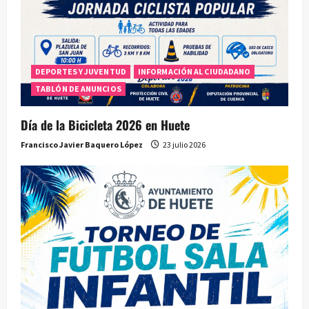
r
a
d
DEPORTES Y JUVENTUD
INFORMACIÓN AL CIUDADANO
a
TABLÓN DE ANUNCIOS
s
Día de la Bicicleta 2026 en Huete
Francisco Javier Baquero López
23 julio 2026