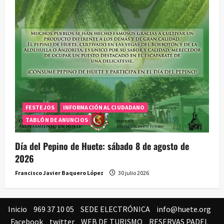
FESTEJOS
INFORMACIÓN AL CIUDADANO
TABLÓN DE ANUNCIOS
Día del Pepino de Huete: sábado 8 de agosto de
2026
Francisco Javier Baquero López
30 julio 2026
Inicio
969 37 10 05
SEDE ELECTRÓNICA
info@huete.org
Facebook
twitter
WEB DE TURISMO
RESERVAS PADEL