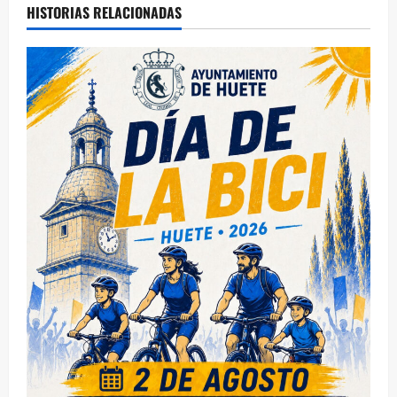
HISTORIAS RELACIONADAS
a
c
i
ó
n
d
e
e
n
t