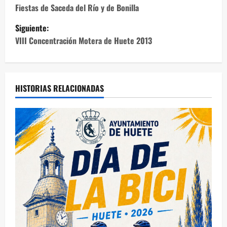
a
Fiestas de Saceda del Río y de Bonilla
Siguiente:
v
VIII Concentración Motera de Huete 2013
e
g
HISTORIAS RELACIONADAS
a
c
i
ó
n
d
e