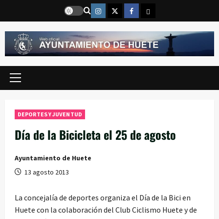
Saltar
Instragram
Twitter
Facebook
Email
al
contenido
Menú
principal
DEPORTES Y JUVENTUD
Día de la Bicicleta el 25 de agosto
Ayuntamiento de Huete
13 agosto 2013
La concejalía de deportes organiza el Día de la Bici en
Huete con la colaboración del Club Ciclismo Huete y de