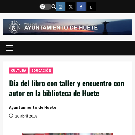
Saltar
Instragram
Twitter
Facebook
Email
al
contenido
Menú
principal
CULTURA
EDUCACIÓN
Día del libro con taller y encuentro con
autor en la biblioteca de Huete
Ayuntamiento de Huete
26 abril 2018