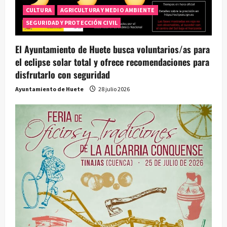
e
CULTURA
AGRICULTURA Y MEDIO AMBIENTE
e
SEGURIDAD Y PROTECCIÓN CIVIL
n
El Ayuntamiento de Huete busca voluntarios/as para
t
el eclipse solar total y ofrece recomendaciones para
disfrutarlo con seguridad
r
Ayuntamiento de Huete
28 julio 2026
a
d
a
s