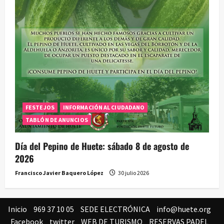
FESTEJOS
INFORMACIÓN AL CIUDADANO
TABLÓN DE ANUNCIOS
Día del Pepino de Huete: sábado 8 de agosto de
2026
Francisco Javier Baquero López
30 julio 2026
Inicio
969 37 10 05
SEDE ELECTRÓNICA
info@huete.org
Facebook
twitter
WEB DE TURISMO
RESERVAS PADEL