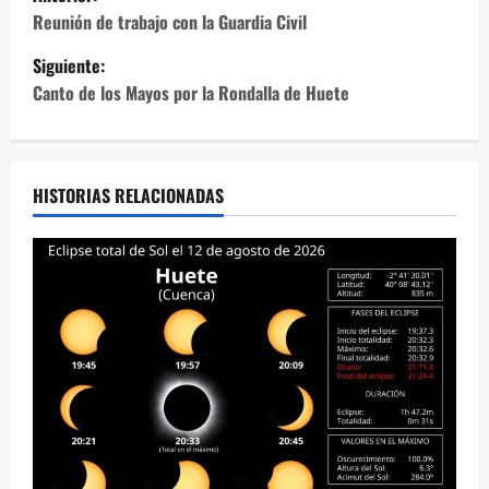
a
Reunión de trabajo con la Guardia Civil
Siguiente:
v
Canto de los Mayos por la Rondalla de Huete
e
g
HISTORIAS RELACIONADAS
a
c
i
ó
n
d