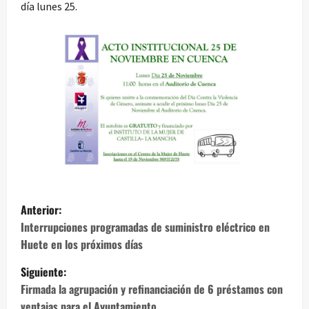
día lunes 25.
N
Anterior:
a
Interrupciones programadas de suministro eléctrico en
Huete en los próximos días
v
Siguiente:
e
Firmada la agrupación y refinanciación de 6 préstamos con
ventajas para el Ayuntamiento