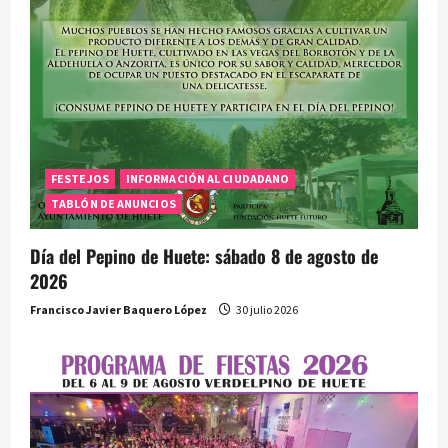
r
a
d
a
FESTEJOS
INFORMACIÓN AL CIUDADANO
s
TABLÓN DE ANUNCIOS
Día del Pepino de Huete: sábado 8 de agosto de
2026
Francisco Javier Baquero López
30 julio 2026