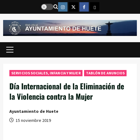
Saltar
Instragram
Twitter
Facebook
Email
al
contenido
Menú
principal
SERVICIOS SOCIALES, INFANCIA Y MUJER
TABLÓN DE ANUNCIOS
Día Internacional de la Eliminación de
la Violencia contra la Mujer
Ayuntamiento de Huete
15 noviembre 2019