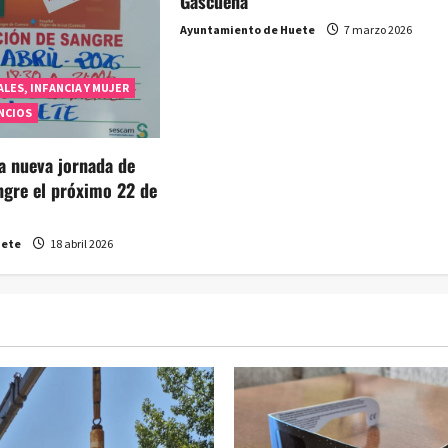
Gascueña
Ayuntamiento de Huete
7 marzo 2026
LES, INFANCIA Y MUJER
NCIOS
a nueva jornada de
ngre el próximo 22 de
uete
18 abril 2026