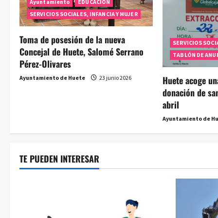
Ayuntamiento
EDUCACIÓN
n
SERVICIOS SOCIALES, INFANCIA Y MUJER
t
Toma de posesión de la nueva
SERVICIOS SOCIA
Concejal de Huete, Salomé Serrano
r
TABLÓN DE ANU
Pérez-Olivares
a
Huete acoge un
Ayuntamiento de Huete
23 junio 2026
donación de sa
d
abril
a
Ayuntamiento de H
s
TE PUEDEN INTERESAR