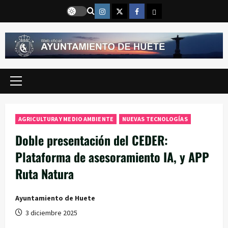
Saltar
Instragram
Twitter
Facebook
Email
al
contenido
Menú
principal
AGRICULTURA Y MEDIO AMBIENTE
NUEVAS TECNOLOGÍAS
Doble presentación del CEDER:
Plataforma de asesoramiento IA, y APP
Ruta Natura
Ayuntamiento de Huete
3 diciembre 2025