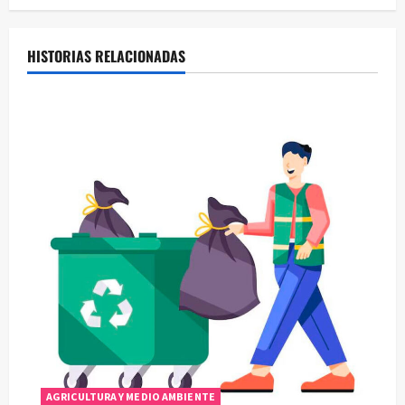
g
a
HISTORIAS RELACIONADAS
c
i
ó
n
d
e
e
n
t
AGRICULTURA Y MEDIO AMBIENTE