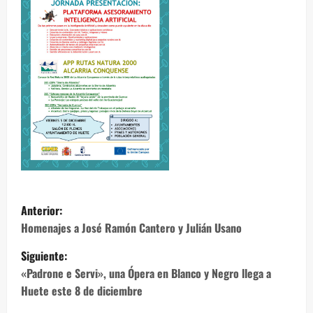
N
Anterior:
a
Homenajes a José Ramón Cantero y Julián Usano
Siguiente:
v
«Padrone e Servi», una Ópera en Blanco y Negro llega a
e
Huete este 8 de diciembre