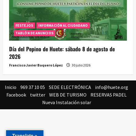
FESTEJOS
INFORMACIÓN AL CIUDADANO
TABLÓN DE ANUNCIOS
Día del Pepino de Huete: sábado 8 de agosto de
2026
Francisco Javier Baquero López
30 julio 2026
Inicio
969 37 10 05
SEDE ELECTRÓNICA
info@huete.org
Facebook
twitter
WEB DE TURISMO
RESERVAS PADEL
Nueva Instalación solar
Translate »