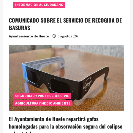
r
INFORMACIÓN AL CIUDADANO
a
COMUNICADO SOBRE EL SERVICIO DE RECOGIDA DE
BASURAS
d
Ayuntamiento de Huete
5 agosto 2026
a
s
SEGURIDAD Y PROTECCIÓN CIVIL
AGRICULTURA Y MEDIO AMBIENTE
El Ayuntamiento de Huete repartirá gafas
homologadas para la observación segura del eclipse