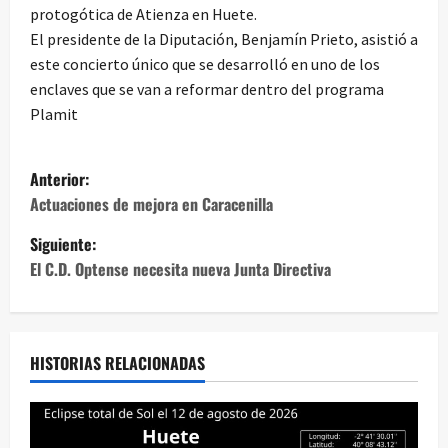
protogótica de Atienza en Huete.
El presidente de la Diputación, Benjamín Prieto, asistió a
este concierto único que se desarrolló en uno de los
enclaves que se van a reformar dentro del programa
Plamit
N
Anterior:
a
Actuaciones de mejora en Caracenilla
Siguiente:
v
El C.D. Optense necesita nueva Junta Directiva
e
g
HISTORIAS RELACIONADAS
a
c