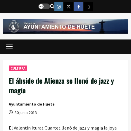
Saltar
Instragram
Twitter
Facebook
Email
al
contenido
Menú
principal
CULTURA
El ábside de Atienza se llenó de jazz y
magia
Ayuntamiento de Huete
30 junio 2013
El Valentín Iturat Quartet llenó de jazz y magia la joya