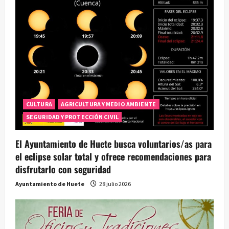
i
ó
n
d
e
CULTURA
AGRICULTURA Y MEDIO AMBIENTE
e
SEGURIDAD Y PROTECCIÓN CIVIL
n
El Ayuntamiento de Huete busca voluntarios/as para
t
el eclipse solar total y ofrece recomendaciones para
disfrutarlo con seguridad
r
Ayuntamiento de Huete
28 julio 2026
a
d