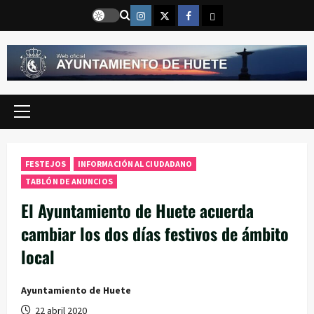
Saltar
Instragram
Twitter
Facebook
Email
al
contenido
Menú
principal
FESTEJOS
INFORMACIÓN AL CIUDADANO
TABLÓN DE ANUNCIOS
El Ayuntamiento de Huete acuerda
cambiar los dos días festivos de ámbito
local
Ayuntamiento de Huete
22 abril 2020