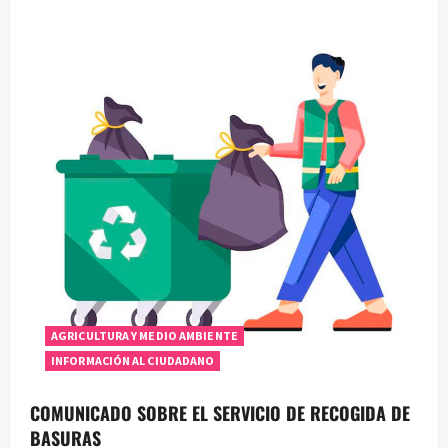
i
ó
n
d
e
e
n
t
r
AGRICULTURA Y MEDIO AMBIENTE
INFORMACIÓN AL CIUDADANO
a
COMUNICADO SOBRE EL SERVICIO DE RECOGIDA DE
d
BASURAS