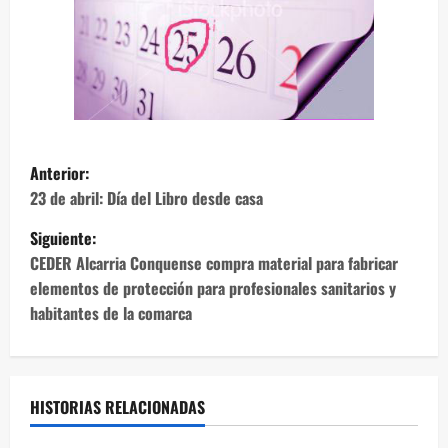
N
Anterior:
a
23 de abril: Día del Libro desde casa
Siguiente:
v
CEDER Alcarria Conquense compra material para fabricar
e
elementos de protección para profesionales sanitarios y
habitantes de la comarca
g
a
c
HISTORIAS RELACIONADAS