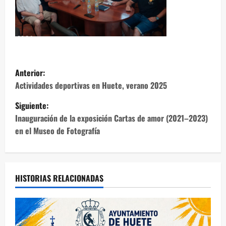
N
Anterior:
a
Actividades deportivas en Huete, verano 2025
Siguiente:
v
Inauguración de la exposición Cartas de amor (2021–2023)
e
en el Museo de Fotografía
g
a
HISTORIAS RELACIONADAS
c
i