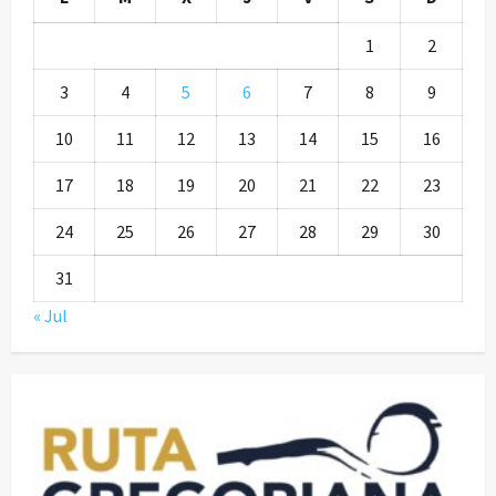
1
2
3
4
5
6
7
8
9
10
11
12
13
14
15
16
17
18
19
20
21
22
23
24
25
26
27
28
29
30
31
« Jul