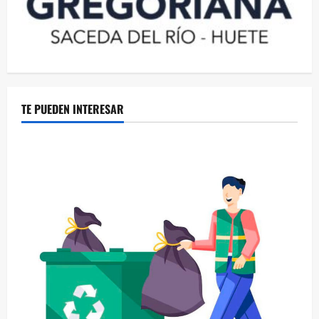
TE PUEDEN INTERESAR