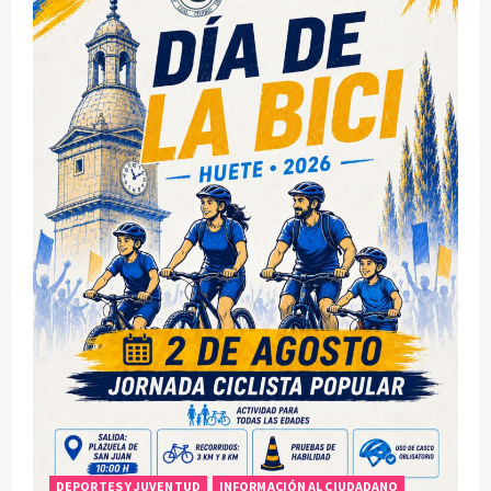
ó
n
d
e
e
n
t
r
a
d
a
DEPORTES Y JUVENTUD
INFORMACIÓN AL CIUDADANO