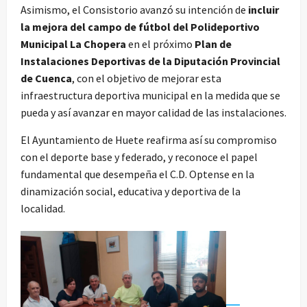
Asimismo, el Consistorio avanzó su intención de
incluir
la mejora del campo de fútbol del Polideportivo
Municipal La Chopera
en el próximo
Plan de
Instalaciones Deportivas de la Diputación Provincial
de Cuenca
, con el objetivo de mejorar esta
infraestructura deportiva municipal en la medida que se
pueda y así avanzar en mayor calidad de las instalaciones.
El Ayuntamiento de Huete reafirma así su compromiso
con el deporte base y federado, y reconoce el papel
fundamental que desempeña el C.D. Optense en la
dinamización social, educativa y deportiva de la
localidad.