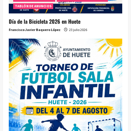
TABLÓN DE ANUNCIOS
s
Día de la Bicicleta 2026 en Huete
Francisco Javier Baquero López
23 julio 2026