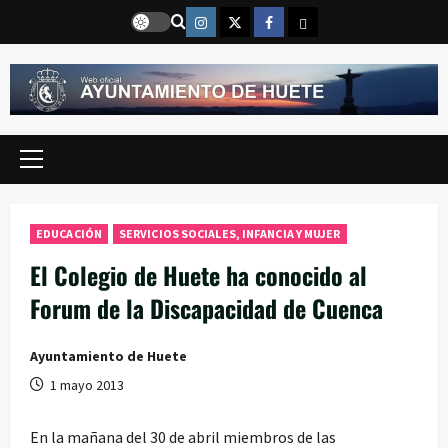
Saltar
Instragram
Twitter
Facebook
Email
al
contenido
Menú
principal
EDUCACIÓN
SERVICIOS SOCIALES, INFANCIA Y MUJER
El Colegio de Huete ha conocido al
Forum de la Discapacidad de Cuenca
Ayuntamiento de Huete
1 mayo 2013
En la mañana del 30 de abril miembros de las