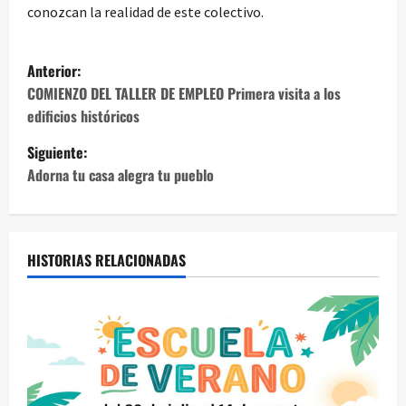
conozcan la realidad de este colectivo.
N
Anterior:
a
COMIENZO DEL TALLER DE EMPLEO Primera visita a los
edificios históricos
v
Siguiente:
e
Adorna tu casa alegra tu pueblo
g
a
HISTORIAS RELACIONADAS
c
i
ó