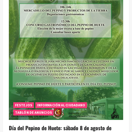
e
e
n
t
r
a
d
a
FESTEJOS
INFORMACIÓN AL CIUDADANO
s
TABLÓN DE ANUNCIOS
Día del Pepino de Huete: sábado 8 de agosto de