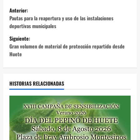
N
Anterior:
a
Pautas para la reapertura y uso de las instalaciones
deportivas municipales
v
Siguiente:
e
Gran volumen de material de protección repartido desde
Huete
g
a
c
HISTORIAS RELACIONADAS
i
ó
n
d