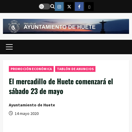
Saltar
Instragram
Twitter
Facebook
Email
al
contenido
Menú
principal
PROMOCIÓN ECONÓMICA
TABLÓN DE ANUNCIOS
El mercadillo de Huete comenzará el
sábado 23 de mayo
Ayuntamiento de Huete
14 mayo 2020