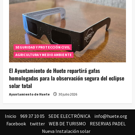
SEGURIDAD Y PROTECCIÓN CIVIL
AGRICULTURA Y MEDIO AMBIENTE
El Ayuntamiento de Huete repartirá gafas
homologadas para la observación segura del eclipse
solar total
Ayuntamiento de Huete
30 julio 2026
Inicio
969 37 10 05
SEDE ELECTRÓNICA
info@huete.org
Facebook
twitter
WEB DE TURISMO
RESERVAS PADEL
Nueva Instalación solar