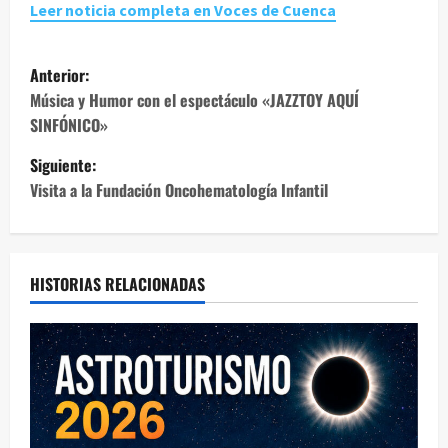
Leer noticia completa en Voces de Cuenca
N
Anterior:
a
Música y Humor con el espectáculo «JAZZTOY AQUÍ
SINFÓNICO»
v
Siguiente:
e
Visita a la Fundación Oncohematología Infantil
g
a
HISTORIAS RELACIONADAS
c
i
ó
n