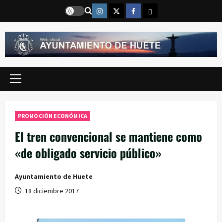
Saltar
Instragram
Twitter
Facebook
Email
al
contenido
Menú
principal
PROMOCIÓN ECONÓMICA
El tren convencional se mantiene como
«de obligado servicio público»
Ayuntamiento de Huete
18 diciembre 2017