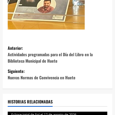
N
Anterior:
a
Actividades programadas para el Día del Libro en la
Biblioteca Municipal de Huete
v
Siguiente:
e
Nuevas Normas de Convivencia en Huete
g
a
HISTORIAS RELACIONADAS
c