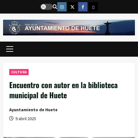
Saltar
Instragram
Twitter
Facebook
Email
al
contenido
Menú
principal
CULTURA
Encuentro con autor en la biblioteca
municipal de Huete
Ayuntamiento de Huete
9 abril 2025