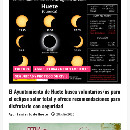
i
ó
n
d
e
e
CULTURA
AGRICULTURA Y MEDIO AMBIENTE
SEGURIDAD Y PROTECCIÓN CIVIL
n
t
El Ayuntamiento de Huete busca voluntarios/as para
el eclipse solar total y ofrece recomendaciones para
r
disfrutarlo con seguridad
a
Ayuntamiento de Huete
28 julio 2026
d