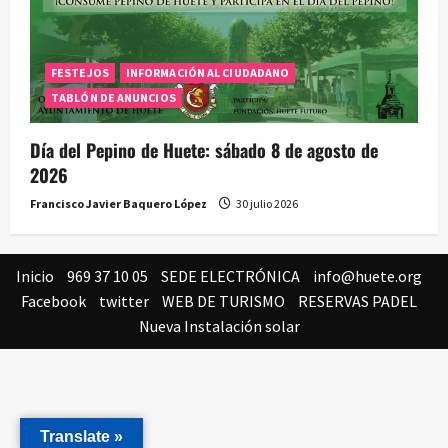
FESTEJOS
INFORMACIÓN AL CIUDADANO
TABLÓN DE ANUNCIOS
Día del Pepino de Huete: sábado 8 de agosto de
2026
Francisco Javier Baquero López
30 julio 2026
Inicio
969 37 10 05
SEDE ELECTRÓNICA
info@huete.org
Facebook
twitter
WEB DE TURISMO
RESERVAS PADEL
Nueva Instalación solar
Translate »