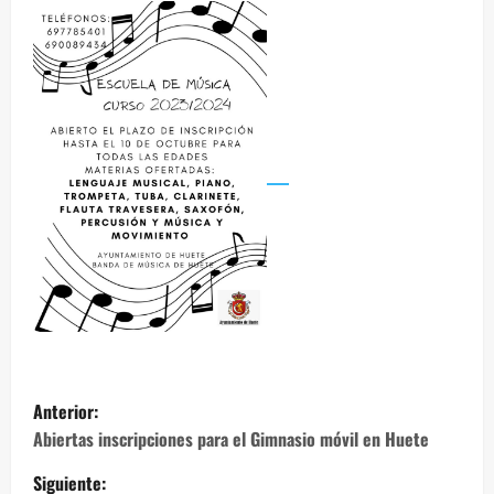
N
Anterior:
a
Abiertas inscripciones para el Gimnasio móvil en Huete
Siguiente: