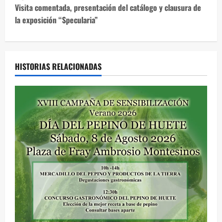
v
Visita comentada, presentación del catálogo y clausura de
e
la exposición “Specularia”
g
a
HISTORIAS RELACIONADAS
c
i
ó
n
d
e
e