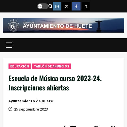
Saltar
Instragram
Twitter
Facebook
Email
al
contenido
Menú
principal
EDUCACIÓN
TABLÓN DE ANUNCIOS
Escuela de Música curso 2023-24.
Inscripciones abiertas
Ayuntamiento de Huete
25 septiembre 2023