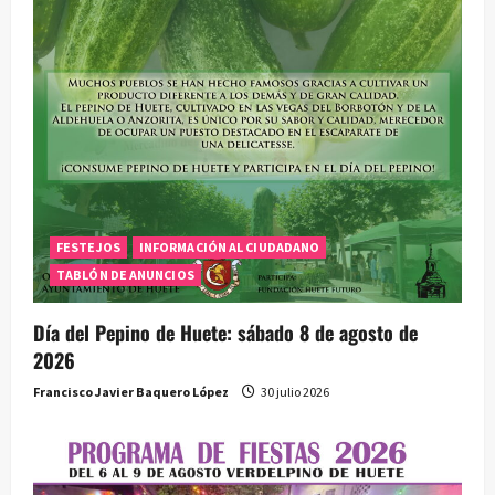
n
t
r
a
d
a
FESTEJOS
INFORMACIÓN AL CIUDADANO
TABLÓN DE ANUNCIOS
s
Día del Pepino de Huete: sábado 8 de agosto de
2026
Francisco Javier Baquero López
30 julio 2026