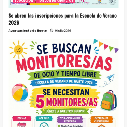
a
EDUCACIÓN
TABLÓN DE ANUNCIOS
s
Se abren las inscripciones para la Escuela de Verano
2026
Ayuntamiento de Huete
9 julio 2026