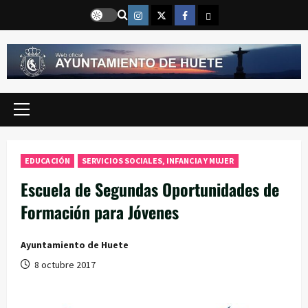
Saltar
Instragram
Twitter
Facebook
Email
al
contenido
Menú
principal
EDUCACIÓN
SERVICIOS SOCIALES, INFANCIA Y MUJER
Escuela de Segundas Oportunidades de
Formación para Jóvenes
Ayuntamiento de Huete
8 octubre 2017