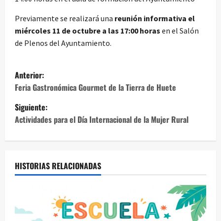
Previamente se realizará una
reunión informativa el
miércoles 11 de octubre a las 17:00 horas
en el Salón
de Plenos del Ayuntamiento.
N
Anterior:
a
Feria Gastronómica Gourmet de la Tierra de Huete
Siguiente:
v
Actividades para el Día Internacional de la Mujer Rural
e
g
HISTORIAS RELACIONADAS
a
c
i