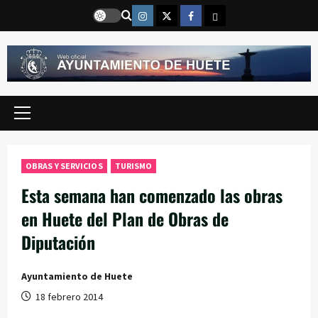
Saltar
Instragram
Twitter
Facebook
Email
al
contenido
Menú
principal
OBRAS Y SERVICIOS
TURISMO
Esta semana han comenzado las obras
en Huete del Plan de Obras de
Diputación
Ayuntamiento de Huete
18 febrero 2014