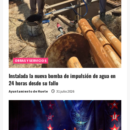
d
a
s
OBRAS Y SERVICIOS
Instalada la nueva bomba de impulsión de agua en
24 horas desde su fallo
Ayuntamiento de Huete
31 julio 2026