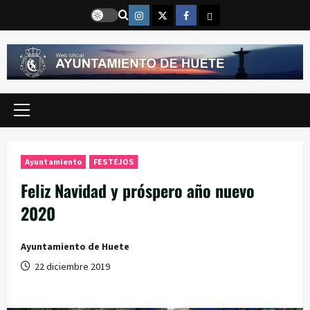
Saltar
Instragram
Twitter
Facebook
Email
al
contenido
Menú
principal
Ayuntamiento
FESTEJOS
Feliz Navidad y próspero año nuevo
2020
Ayuntamiento de Huete
22 diciembre 2019