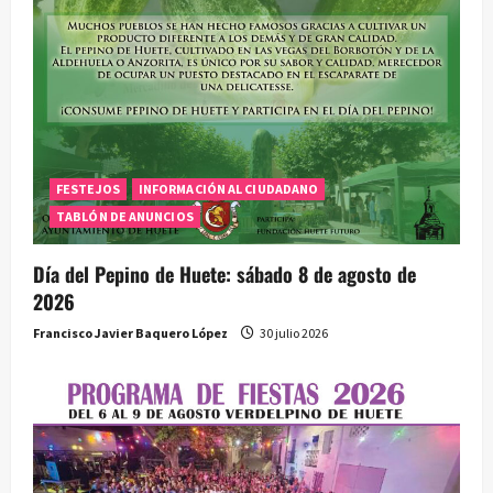
t
r
a
d
FESTEJOS
INFORMACIÓN AL CIUDADANO
a
TABLÓN DE ANUNCIOS
s
Día del Pepino de Huete: sábado 8 de agosto de
2026
Francisco Javier Baquero López
30 julio 2026