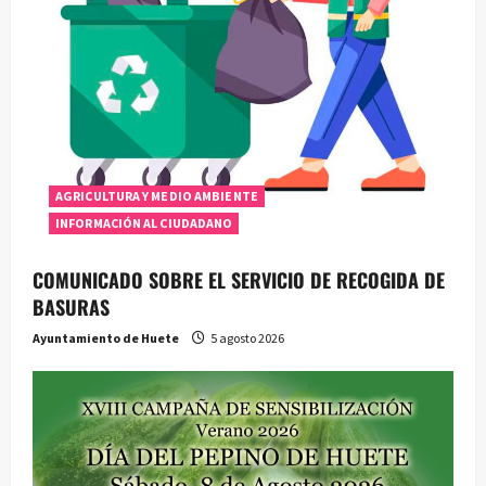
d
e
e
n
t
AGRICULTURA Y MEDIO AMBIENTE
r
INFORMACIÓN AL CIUDADANO
a
COMUNICADO SOBRE EL SERVICIO DE RECOGIDA DE
BASURAS
d
Ayuntamiento de Huete
5 agosto 2026
a
s