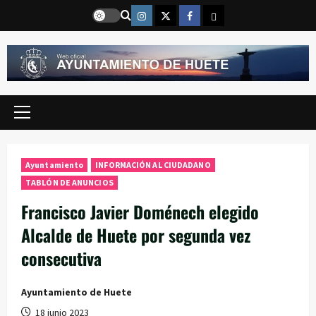
Saltar
Instragram
Twitter
Facebook
Email
al
contenido
Menú
principal
Ayuntamiento
INFORMACIÓN AL CIUDADANO
TABLÓN DE ANUNCIOS
Francisco Javier Doménech elegido
Alcalde de Huete por segunda vez
consecutiva
Ayuntamiento de Huete
18 junio 2023