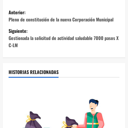
N
Anterior:
a
Pleno de constitución de la nueva Corporación Municipal
Siguiente:
v
Gestionada la solicitud de actividad saludable 7000 pasos X
e
C-LM
g
a
HISTORIAS RELACIONADAS
c
i
ó
n