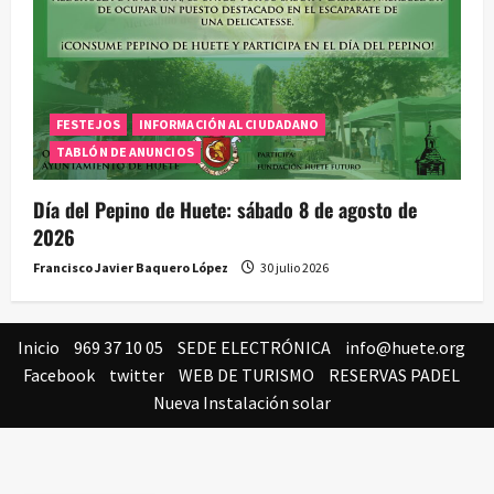
FESTEJOS
INFORMACIÓN AL CIUDADANO
TABLÓN DE ANUNCIOS
Día del Pepino de Huete: sábado 8 de agosto de
2026
Francisco Javier Baquero López
30 julio 2026
Inicio
969 37 10 05
SEDE ELECTRÓNICA
info@huete.org
Facebook
twitter
WEB DE TURISMO
RESERVAS PADEL
Nueva Instalación solar