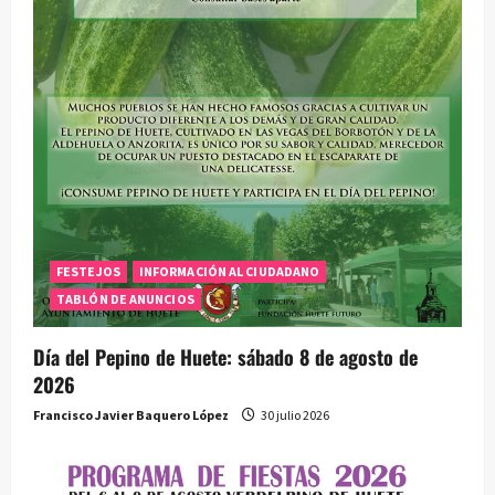
e
n
t
r
a
d
FESTEJOS
INFORMACIÓN AL CIUDADANO
a
TABLÓN DE ANUNCIOS
s
Día del Pepino de Huete: sábado 8 de agosto de
2026
Francisco Javier Baquero López
30 julio 2026