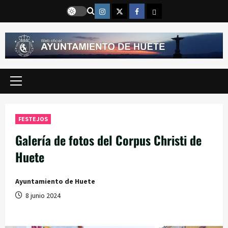
Saltar
Instragram
Twitter
Facebook
Email
al
contenido
Menú
principal
FESTEJOS
Galería de fotos del Corpus Christi de
Huete
Ayuntamiento de Huete
8 junio 2024