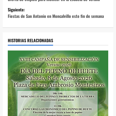
a
Siguiente:
v
Fiestas de San Antonio en Moncalvillo este fin de semana
e
g
HISTORIAS RELACIONADAS
a
c
i
ó
n
d
e