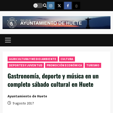
Saltar
Instragram
Twitter
Facebook
Email
al
contenido
Menú
principal
AGRICULTURA Y MEDIO AMBIENTE
CULTURA
DEPORTES Y JUVENTUD
PROMOCIÓN ECONÓMICA
TURISMO
Gastronomía, deporte y música en un
completo sábado cultural en Huete
Ayuntamiento de Huete
9 agosto 2017