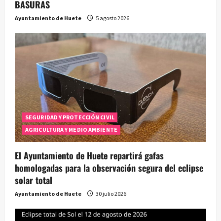
BASURAS
d
Ayuntamiento de Huete
5 agosto 2026
a
s
SEGURIDAD Y PROTECCIÓN CIVIL
AGRICULTURA Y MEDIO AMBIENTE
El Ayuntamiento de Huete repartirá gafas
homologadas para la observación segura del eclipse
solar total
Ayuntamiento de Huete
30 julio 2026