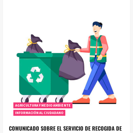
c
i
ó
n
d
e
e
n
t
AGRICULTURA Y MEDIO AMBIENTE
r
INFORMACIÓN AL CIUDADANO
a
COMUNICADO SOBRE EL SERVICIO DE RECOGIDA DE