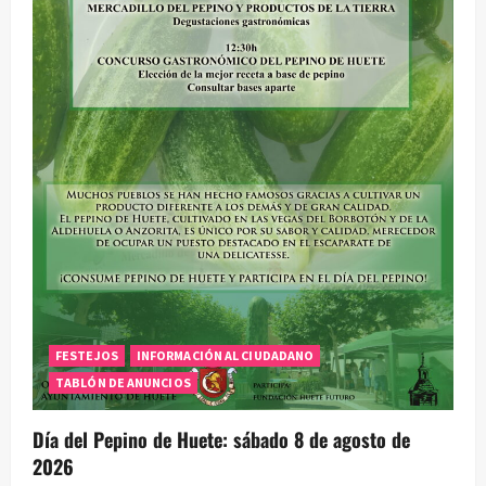
e
e
n
t
r
a
d
a
FESTEJOS
INFORMACIÓN AL CIUDADANO
s
TABLÓN DE ANUNCIOS
Día del Pepino de Huete: sábado 8 de agosto de
2026