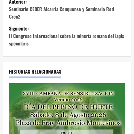
Anterior:
a
Seminario CEDER Alcarria Conquense y Seminario Red
Crea2
v
Siguiente:
e
II Congreso Internacional sobre la minería romana del lapis
specularis
g
a
c
HISTORIAS RELACIONADAS
i
ó
n
d