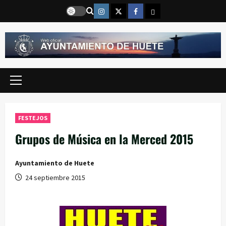
Saltar
Instragram
Twitter
Facebook
Email
al
contenido
Menú
principal
FESTEJOS
Grupos de Música en la Merced 2015
Ayuntamiento de Huete
24 septiembre 2015