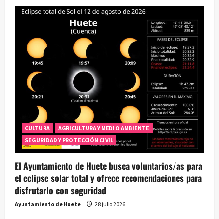
c
i
ó
n
d
e
CULTURA
AGRICULTURA Y MEDIO AMBIENTE
e
SEGURIDAD Y PROTECCIÓN CIVIL
n
El Ayuntamiento de Huete busca voluntarios/as para
t
el eclipse solar total y ofrece recomendaciones para
disfrutarlo con seguridad
r
Ayuntamiento de Huete
28 julio 2026