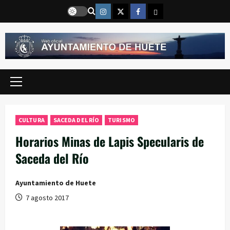
Saltar
Instragram
Twitter
Facebook
Email
al
contenido
Menú
principal
CULTURA
SACEDA DEL RÍO
TURISMO
Horarios Minas de Lapis Specularis de
Saceda del Río
Ayuntamiento de Huete
7 agosto 2017