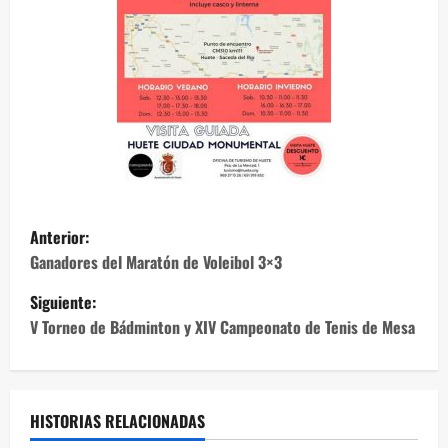
N
Anterior:
a
Ganadores del Maratón de Voleibol 3×3
Siguiente:
v
V Torneo de Bádminton y XIV Campeonato de Tenis de Mesa
e
g
HISTORIAS RELACIONADAS
a