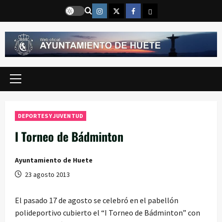
Saltar
Instragram
Twitter
Facebook
Email
al
contenido
Menú
principal
DEPORTES Y JUVENTUD
I Torneo de Bádminton
Ayuntamiento de Huete
23 agosto 2013
El pasado 17 de agosto se celebró en el pabellón
polideportivo cubierto el “I Torneo de Bádminton” con