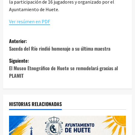
la participación de 16 jugadores y organizado por el
Ayuntamiento de Huete.
Ver resúmen en PDF
N
Anterior:
a
Saceda del Río rindió homenaje a su última maestra
Siguiente:
v
El Museo Etnográfico de Huete se remodelará gracias al
e
PLAMIT
g
a
HISTORIAS RELACIONADAS
c
i