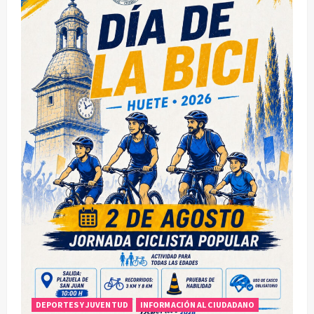
ó
n
d
e
e
n
t
r
a
d
a
DEPORTES Y JUVENTUD
INFORMACIÓN AL CIUDADANO