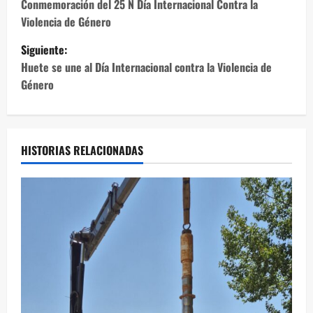
a
Conmemoración del 25 N Día Internacional Contra la
Violencia de Género
v
Siguiente:
e
Huete se une al Día Internacional contra la Violencia de
Género
g
a
c
HISTORIAS RELACIONADAS
i
ó
n
d
e