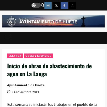
Saltar
Instragram
Twitter
Facebook
Email
al
contenido
Menú
principal
LA LANGA
OBRAS Y SERVICIOS
Inicio de obras de abastecimiento de
agua en La Langa
Ayuntamiento de Huete
24 noviembre 2013
Esta semana se iniciarán los trabajos en el pueblo de la