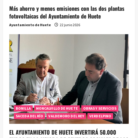
Más ahorro y menos emisiones con las dos plantas
fotovoltaicas del Ayuntamiento de Huete
Ayuntamiento de Huete
22 junio 2026
BONILLA
MONCALVILLO DE HUETE
OBRAS Y SERVICIOS
SACEDA DEL RÍO
VALDEMORO DEL REY
VERDELPINO
EL AYUNTAMIENTO DE HUETE INVERTIRÁ 50.000