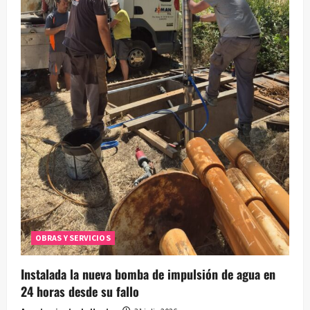
r
a
d
a
s
OBRAS Y SERVICIOS
Instalada la nueva bomba de impulsión de agua en
24 horas desde su fallo