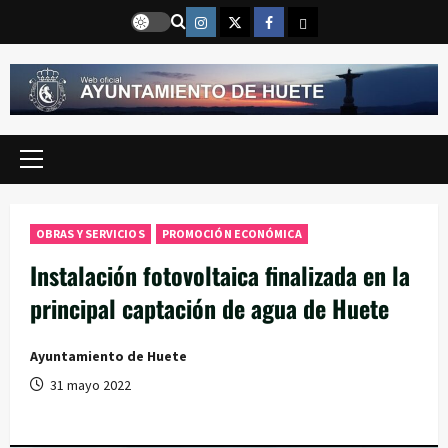
Saltar
Instragram
Twitter
Facebook
Email
al
contenido
Menú
principal
OBRAS Y SERVICIOS
PROMOCIÓN ECONÓMICA
Instalación fotovoltaica finalizada en la
principal captación de agua de Huete
Ayuntamiento de Huete
31 mayo 2022